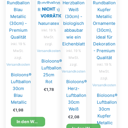
NICHT
VORRÄTIG
inkl. 19 %
MwSt.
inkl. 19 %
zzgl.
MwSt.
Versandkosten
inkl. 19 %
zzgl.
MwSt.
Bioloons®
Versandkosten
zzgl.
inkl. 19 %
Luftballon
Versandkosten
MwSt.
Bioloons®
25cm
zzgl.
Luftballon
Rot
Bioloons®
Versandkosten
30cm
Herz-
€
1,78
Blau
Luftballon
Bioloons®
Metallic
30cm
Luftballon
Weiß
30cm
€
1,98
Kupfer
€
2,08
In den Warenkorb
Metallic