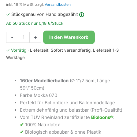
inkl. 19 % MwSt.
zzgl.
Versandkosten
✓
Stückgenau von Hand abgezählt
i
Ab 50 Stück nur 0,18 €/Stück
Bioloons®
-
+
In den Warenkorb
Modellierballon
160
✓ Vorrätig
· Lieferzeit: Sofort versandfertig, Lieferzeit 1-3
Mokka
Werktage
Menge
160er Modellierballon
(Ø 1″/2.5cm, Länge
59″/150cm)
Farbe Mokka 070
Perfekt für Ballontiere und Ballonmodellage
Extrem dehnfähig und belastbar (Profi-Qualität)
Vom TÜV Rheinland zertifizierte
Bioloons®
:
✔
100% Naturlatex
✔
Biologisch abbaubar & ohne Plastik