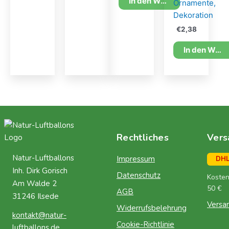
In den Warenkorb
Ornamente,
Dekoration
€
2,38
In den Warenkorb
Rechtliches
Vers
Natur-Luftballons
Impressum
DH
Inh. Dirk Gorisch
Datenschutz
Kosten
Am Walde 2
50 €
AGB
31246 Ilsede
Versa
Widerrufsbelehrung
kontakt@natur-
Cookie-Richtlinie
luftballons.de