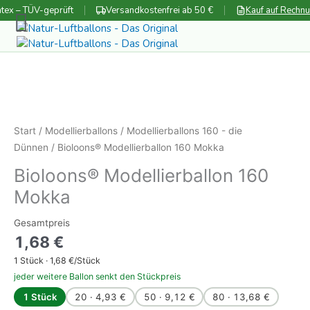
Zum
tex – TÜV-geprüft
Versandkostenfrei ab 50 €
Kauf auf Rechn
Inhalt
springen
Start
/
Modellierballons
/
Modellierballons 160 - die
Dünnen
/ Bioloons® Modellierballon 160 Mokka
Bioloons® Modellierballon 160
Mokka
Gesamtpreis
1,68
€
1
Stück ·
1,68
€/Stück
jeder weitere Ballon senkt den Stückpreis
1 Stück
20 · 4,93 €
50 · 9,12 €
80 · 13,68 €