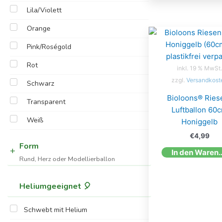
Lila/Violett
Orange
Pink/Roségold
Rot
inkl. 19 % MwSt.
zzgl.
Versandkost
Schwarz
Bioloons® Ries
Transparent
Luftballon 60
Weiß
Honiggelb
€
4,99
Form
In den W
Rund, Herz oder Modellierballon
Heliumgeeignet 🎈
Schwebt mit Helium