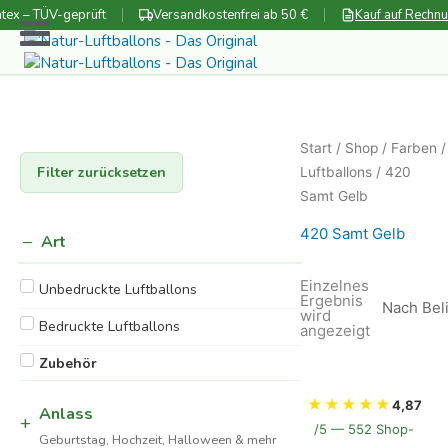
Zum
tex – TÜV-geprüft
Versandkostenfrei ab 50 €
Kauf auf Rechn
Inhalt
springen
Start
/
Shop
/
Farben
Filter zurücksetzen
Luftballons
/ 420
Samt Gelb
420 Samt Gelb
Art
Einzelnes
Unbedruckte Luftballons
Ergebnis
wird
Bedruckte Luftballons
angezeigt
Zubehör
★
★
★
★
★
4,87
Anlass
/5 — 552 Shop-
Geburtstag, Hochzeit, Halloween & mehr