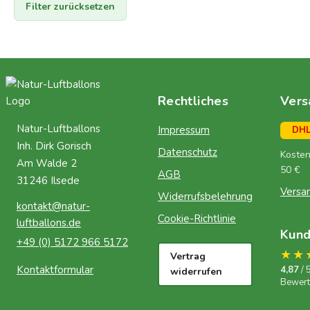
Filter zurücksetzen
Rechtliches
Vers
Natur-Luftballons
Impressum
DH
Inh. Dirk Gorisch
Datenschutz
Kosten
Am Walde 2
50 €
AGB
31246 Ilsede
Versa
Widerrufsbelehrung
kontakt@natur-
Cookie-Richtlinie
luftballons.de
Kun
+49 (0) 5172 966 5172
★★
Vertrag
Kontaktformular
4,87
/ 
widerrufen
Bewer