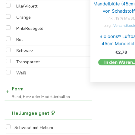
Lila/Violett
Orange
inkl. 19 % MwSt.
zzgl.
Versandkost
Pink/Roségold
Bioloons® Luftba
Rot
45cm Mandelbl
Schwarz
€
2,78
Transparent
In den W
Weiß
Form
Rund, Herz oder Modellierballon
Heliumgeeignet 🎈
Schwebt mit Helium