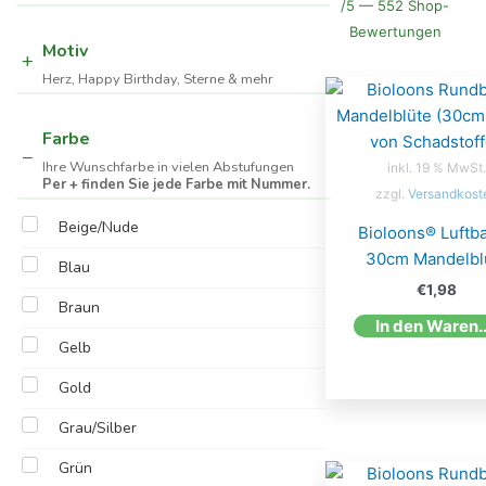
/5 — 552 Shop-
Bewertungen
Motiv
Herz, Happy Birthday, Sterne & mehr
Farbe
Ihre Wunschfarbe in vielen Abstufungen
inkl. 19 % MwSt.
Per + finden Sie jede Farbe mit Nummer.
zzgl.
Versandkost
Beige/Nude
Bioloons® Luftba
30cm Mandelbl
Blau
€
1,98
Braun
In den W
Gelb
Gold
Grau/Silber
Grün