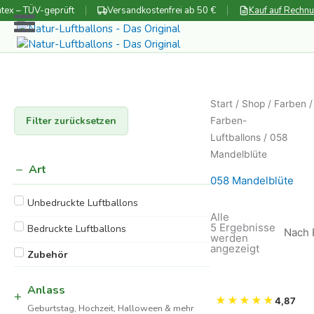
Zum
tex – TÜV-geprüft
Versandkostenfrei ab 50 €
Kauf auf Rechn
Inhalt
springen
Start
/
Shop
/
Farben
Filter zurücksetzen
Farben-
Luftballons
/ 058
Mandelblüte
Art
058 Mandelblüte
Unbedruckte Luftballons
Alle
5 Ergebnisse
Bedruckte Luftballons
werden
Nach
angezeigt
Zubehör
Beliebtheit
sortiert
Anlass
★
★
★
★
★
4,87
Geburtstag, Hochzeit, Halloween & mehr