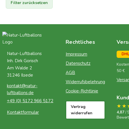
Filter zurücksetzen
Rechtliches
Vers
Natur-Luftballons
Impressum
DH
Inh. Dirk Gorisch
Datenschutz
Kosten
Am Walde 2
50 €
AGB
31246 Ilsede
Versa
Widerrufsbelehrung
kontakt@natur-
Cookie-Richtlinie
luftballons.de
Kun
+49 (0) 5172 966 5172
★★
Vertrag
Kontaktformular
4,87
/ 
widerrufen
Bewer