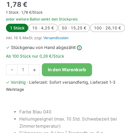
1,78
€
1
Stück ·
1,78
€/Stück
jeder weitere Ballon senkt den Stückpreis
1 Stück
10 · 4,25 €
50 · 15,25 €
100 · 26,10 €
inkl. 19 % MwSt.
zzgl.
Versandkosten
✓
Stückgenau von Hand abgezählt
i
Ab 100 Stück nur 0,26 €/Stück
Bioloons®
-
+
In den Warenkorb
Luftballon
25cm
✓ Vorrätig
· Lieferzeit: Sofort versandfertig, Lieferzeit 1-3
Blau
Werktage
Menge
Farbe Blau 040
Heliumgeeignet (max. 10 Std. Schwebezeit bei
Zimmertemperatur)