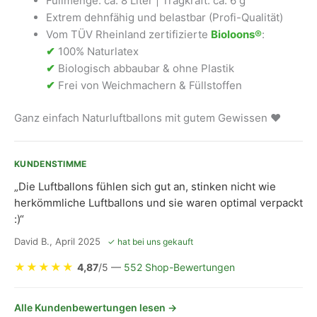
Füllmenge: ca. 8 Liter | Tragkraft: ca. 6 g
Extrem dehnfähig und belastbar (Profi-Qualität)
Vom TÜV Rheinland zertifizierte
Bioloons®
:
✔
100% Naturlatex
✔
Biologisch abbaubar & ohne Plastik
✔
Frei von Weichmachern & Füllstoffen
Ganz einfach Naturluftballons mit gutem Gewissen ❤
KUNDENSTIMME
„Die Luftballons fühlen sich gut an, stinken nicht wie
herkömmliche Luftballons und sie waren optimal verpackt
:)“
David B., April 2025
✓ hat bei uns gekauft
★
★
★
★
★
4,87
/5 —
552 Shop-Bewertungen
Alle Kundenbewertungen lesen →