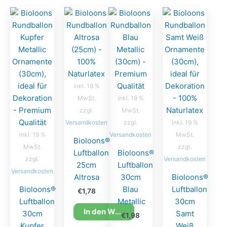
inkl. 19 %
MwSt.
inkl. 19 %
zzgl.
MwSt.
Versandkosten
zzgl.
inkl. 19 %
inkl. 19 %
Versandkosten
MwSt.
Bioloons®
MwSt.
zzgl.
Luftballon
Bioloons®
zzgl.
Versandkosten
25cm
Luftballon
Versandkosten
Altrosa
30cm
Bioloons®
Bioloons®
Blau
Luftballon
€
1,78
Luftballon
Metallic
30cm
In den Warenkorb
30cm
Samt
€
1,98
Kupfer
Weiß