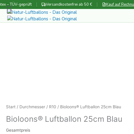
Zum
tex – TÜV-geprüft
Versandkostenfrei ab 50 €
Kauf auf Rechn
Inhalt
springen
Start
/
Durchmesser
/
R10
/ Bioloons® Luftballon 25cm Blau
Bioloons® Luftballon 25cm Blau
Gesamtpreis