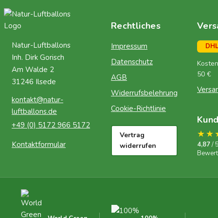
Rechtliches
Vers
Natur-Luftballons
Impressum
DH
Inh. Dirk Gorisch
Datenschutz
Kosten
Am Walde 2
50 €
AGB
31246 Ilsede
Versa
Widerrufsbelehrung
kontakt@natur-
Cookie-Richtlinie
luftballons.de
Kun
+49 (0) 5172 966 5172
★★
Vertrag
Kontaktformular
4,87
/ 
widerrufen
Bewer