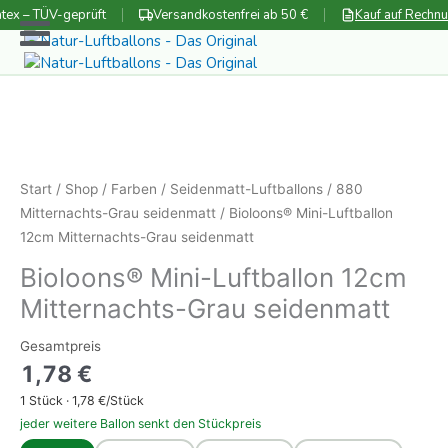
Zum
tex – TÜV-geprüft
Versandkostenfrei ab 50 €
Kauf auf Rechn
Inhalt
springen
Start
/
Shop
/
Farben
/
Seidenmatt-Luftballons
/
880
Mitternachts-Grau seidenmatt
/ Bioloons® Mini-Luftballon
12cm Mitternachts-Grau seidenmatt
Bioloons® Mini-Luftballon 12cm
Mitternachts-Grau seidenmatt
Gesamtpreis
1,78
€
1
Stück ·
1,78
€/Stück
jeder weitere Ballon senkt den Stückpreis