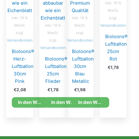
inkl. 19 %
MwSt.
inkl. 19 %
inkl. 19 %
zzgl.
MwSt.
inkl. 19 %
MwSt.
Versandkosten
zzgl.
MwSt.
zzgl.
Bioloons®
Versandkosten
zzgl.
Versandkosten
Luftballon
Versandkosten
Bioloons®
Bioloons®
25cm
Herz-
Bioloons®
Luftballon
Rot
Luftballon
Luftballon
30cm
€
1,78
30cm
25cm
Blau
Pink
Flieder
Metallic
€
2,08
€
1,78
€
1,98
In den Warenkorb
In den Warenkorb
In den Warenkorb