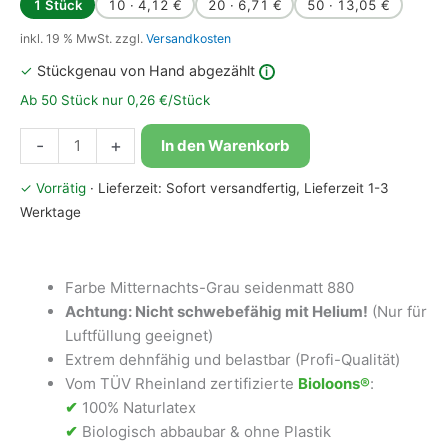
1 Stück
10 · 4,12 €
20 · 6,71 €
50 · 13,05 €
inkl. 19 % MwSt.
zzgl.
Versandkosten
✓
Stückgenau von Hand abgezählt
i
Ab 50 Stück nur 0,26 €/Stück
Bioloons®
-
+
In den Warenkorb
Mini-
Luftballon
✓ Vorrätig
· Lieferzeit: Sofort versandfertig, Lieferzeit 1-3
12cm
Werktage
Mitternachts-
Grau
seidenmatt
Farbe Mitternachts-Grau seidenmatt 880
Menge
Achtung: Nicht schwebefähig mit Helium!
(Nur für
Luftfüllung geeignet)
Extrem dehnfähig und belastbar (Profi-Qualität)
Vom TÜV Rheinland zertifizierte
Bioloons®
:
✔
100% Naturlatex
✔
Biologisch abbaubar & ohne Plastik