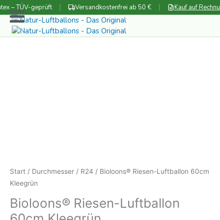
Zum
tex – TÜV-geprüft
Versandkostenfrei ab 50 €
Kauf auf Rechn
Inhalt
springen
Start
/
Durchmesser
/
R24
/ Bioloons® Riesen-Luftballon 60cm
Kleegrün
Bioloons® Riesen-Luftballon
60cm Kleegrün