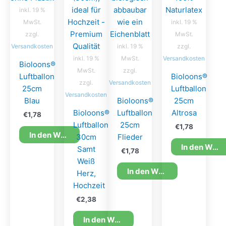
inkl. 19 %
MwSt.
inkl. 19 %
zzgl.
MwSt.
Versandkosten
inkl. 19 %
zzgl.
inkl. 19 %
MwSt.
Versandkosten
Bioloons®
MwSt.
zzgl.
Luftballon
Bioloons®
zzgl.
Versandkosten
25cm
Luftballon
Versandkosten
Blau
Bioloons®
25cm
Bioloons®
Luftballon
Altrosa
€
1,78
Luftballon
25cm
€
1,78
In den Warenkorb
30cm
Flieder
In den Warenkorb
Samt
€
1,78
Weiß
In den Warenkorb
Herz,
Hochzeit
€
2,38
In den Warenkorb