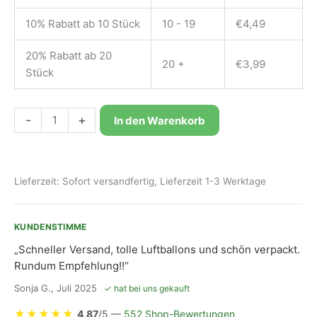
10% Rabatt ab 10 Stück
10 - 19
€
4,49
20% Rabatt ab 20
20 +
€
3,99
Stück
Bioloons®
-
+
In den Warenkorb
Riesen-
Luftballon
60cm
Lieferzeit:
Sofort versandfertig, Lieferzeit 1-3 Werktage
Kleegrün
Menge
KUNDENSTIMME
„Schneller Versand, tolle Luftballons und schön verpackt.
Rundum Empfehlung!!“
Sonja G., Juli 2025
✓ hat bei uns gekauft
★
★
★
★
★
4,87
/5 —
552 Shop-Bewertungen