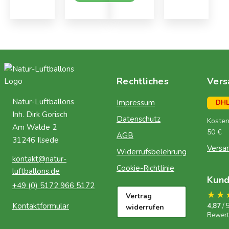
Rechtliches
Vers
Natur-Luftballons
Impressum
DH
Inh. Dirk Gorisch
Datenschutz
Kosten
Am Walde 2
50 €
AGB
31246 Ilsede
Versa
Widerrufsbelehrung
kontakt@natur-
Cookie-Richtlinie
luftballons.de
Kun
+49 (0) 5172 966 5172
★★
Vertrag
Kontaktformular
4,87
/ 
widerrufen
Bewer