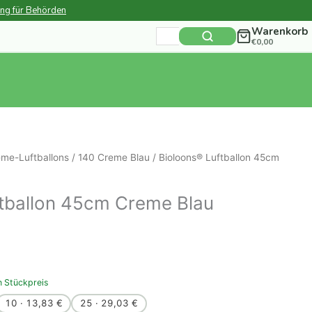
ung für Behörden
Warenkorb
Suchen
€
0,00
nach:
me-Luftballons
/
140 Creme Blau
/ Bioloons® Luftballon 45cm
ftballon 45cm Creme Blau
n Stückpreis
10 · 13,83 €
25 · 29,03 €