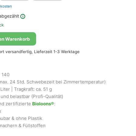
kosten
abgezählt
i
ck
den Warenkorb
fort versandfertig, Lieferzeit 1-3 Werktage
 140
max. 24 Std. Schwebezeit bei Zimmertemperatur)
iter | Tragkraft: ca. 51 g
und belastbar (Profi-Qualität)
d zertifizierte
Bioloons®
:
x
ubar & ohne Plastik
achern & Füllstoffen