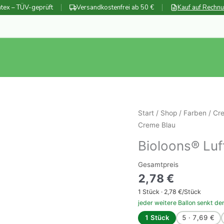
tex – TÜV-geprüft
Versandkostenfrei ab 50 €
Kauf auf Rechn
Start
/
Shop
/
Farben
/
Cre
Creme Blau
Bioloons® Lu
Gesamtpreis
2,78
€
1
Stück ·
2,78
€/Stück
jeder weitere Ballon senkt de
1 Stück
5 · 7,69 €