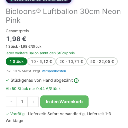
Bioloons® Luftballon 30cm Neon
Pink
Gesamtpreis
1,98
€
1
Stück ·
1,98
€/Stück
jeder weitere Ballon senkt den Stückpreis
1 Stück
10 · 6,12 €
20 · 10,71 €
50 · 22,05 €
inkl. 19 % MwSt.
zzgl.
Versandkosten
✓
Stückgenau von Hand abgezählt
i
Ab 50 Stück nur 0,44 €/Stück
Bioloons®
-
+
In den Warenkorb
Luftballon
30cm
✓ Vorrätig
· Lieferzeit: Sofort versandfertig, Lieferzeit 1-3
Neon
Werktage
Pink