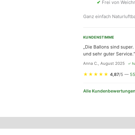
✔
Frei von Weichm
Ganz einfach Naturluft
KUNDENSTIMME
„Die Ballons sind super
und sehr guter Service.
Anna C., August 2025
✓ ha
★
★
★
★
★
4,87
/5 —
55
Alle Kundenbewertungen