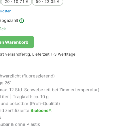
20 · 10,71 €
50 · 22,05 €
kosten
abgezählt
i
ück
den Warenkorb
fort versandfertig, Lieferzeit 1-3 Werktage
hwarzlicht (fluoreszierend)
ge 261
max. 12 Std. Schwebezeit bei Zimmertemperatur)
iter | Tragkraft: ca. 10 g
und belastbar (Profi-Qualität)
d zertifizierte
Bioloons®
:
x
ubar & ohne Plastik