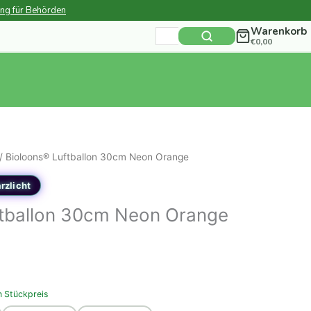
ung für Behörden
Warenkorb
Suchen
€
0,00
nach:
/ Bioloons® Luftballon 30cm Neon Orange
rzlicht
ftballon 30cm Neon Orange
n Stückpreis