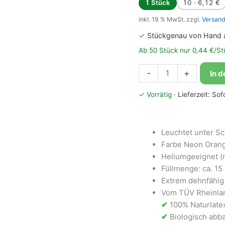
1 Stück
10 · 6,12 €
inkl. 19 % MwSt.
zzgl.
Versand
✓
Stückgenau von Hand 
Ab 50 Stück nur 0,44 €/St
Bioloons®
-
+
In 
Luftballon
30cm
✓ Vorrätig
· Lieferzeit: So
Neon
Orange
Menge
Leuchtet unter Sc
Farbe Neon Oran
Heliumgeeignet (
Füllmenge: ca. 15 L
Extrem dehnfähig 
Vom TÜV Rheinlan
✔
100% Naturlate
✔
Biologisch abba