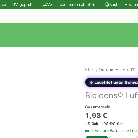
tex – TÜV-geprüft
Versandkostenfrei ab 50 €
Kauf auf Rechn
Start
/
Durchmesser
/
R12
Leuchtet unter Schwa
Bioloons® Lu
Gesamtpreis
1,98
€
1
Stück ·
1,98
€/Stück
jeder weitere Ballon senkt de