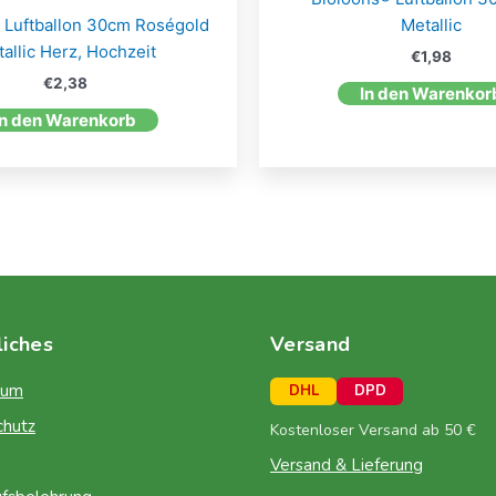
 Luftballon 30cm Roségold
Metallic
allic Herz, Hochzeit
€
1,98
€
2,38
In den Warenkor
In den Warenkorb
liches
Versand
sum
DHL
DPD
chutz
Kostenloser Versand ab 50 €
Versand & Lieferung