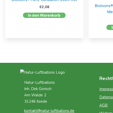
Bioloons®
€
2,08
Met
In den Warenkorb
Recht
Natur-Luftballons
Inh. Dirk Gorisch
Impres
Am Walde 2
Datens
31246 Ilsede
AGB
kontakt@natur-luftballons.de