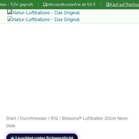
Zum
tex – TÜV-geprüft
Versandkostenfrei ab 50 €
Kauf auf Rechn
Inhalt
springen
Start
/
Durchmesser
/
R12
/ Bioloons® Luftballon 30cm Neon
Gelb
Leuchtet unter Schwarzlicht