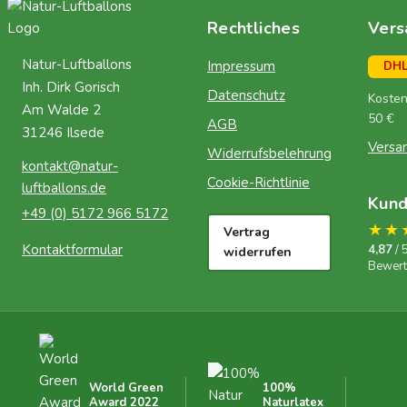
Rechtliches
Vers
Natur-Luftballons
Impressum
DH
Inh. Dirk Gorisch
Datenschutz
Kosten
Am Walde 2
50 €
AGB
31246 Ilsede
Versa
Widerrufsbelehrung
kontakt@natur-
Cookie-Richtlinie
luftballons.de
Kun
+49 (0) 5172 966 5172
★★
Vertrag
Kontaktformular
4,87
/ 
widerrufen
Bewer
World Green
100%
Award 2022
Naturlatex