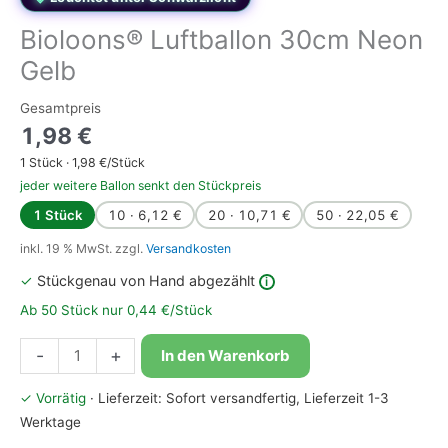
Bioloons® Luftballon 30cm Neon
Gelb
Gesamtpreis
1,98
€
1
Stück ·
1,98
€/Stück
jeder weitere Ballon senkt den Stückpreis
1 Stück
10 · 6,12 €
20 · 10,71 €
50 · 22,05 €
inkl. 19 % MwSt.
zzgl.
Versandkosten
✓
Stückgenau von Hand abgezählt
i
Ab 50 Stück nur 0,44 €/Stück
Bioloons®
-
+
In den Warenkorb
Luftballon
30cm
✓ Vorrätig
· Lieferzeit: Sofort versandfertig, Lieferzeit 1-3
Neon
Werktage
Gelb