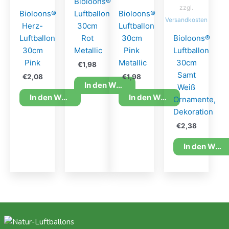
Bioloons®
zzgl.
Bioloons®
Luftballon
Bioloons®
Versandkosten
Herz-
30cm
Luftballon
Luftballon
Rot
30cm
Bioloons®
30cm
Metallic
Pink
Luftballon
Pink
Metallic
30cm
€
1,98
Samt
€
2,08
€
1,98
In den Warenkorb
Weiß
In den Warenkorb
In den Warenkorb
Ornamente,
Dekoration
€
2,38
In den Warenkorb