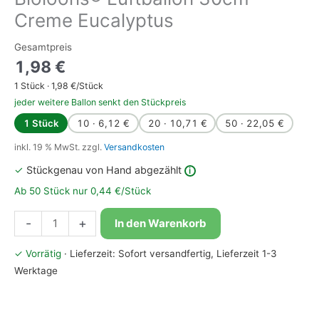
Creme Eucalyptus
Gesamtpreis
1,98
€
1
Stück ·
1,98
€/Stück
jeder weitere Ballon senkt den Stückpreis
1 Stück
10 · 6,12 €
20 · 10,71 €
50 · 22,05 €
inkl. 19 % MwSt.
zzgl.
Versandkosten
✓
Stückgenau von Hand abgezählt
i
Ab 50 Stück nur 0,44 €/Stück
Bioloons®
-
+
In den Warenkorb
Luftballon
30cm
✓ Vorrätig
· Lieferzeit: Sofort versandfertig, Lieferzeit 1-3
Creme
Werktage
Eucalyptus
Menge