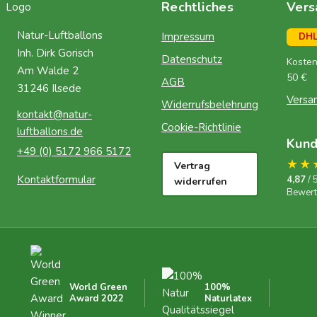
Rechtliches
Vers
Natur-Luftballons
Impressum
DH
Inh. Dirk Gorisch
Datenschutz
Kosten
Am Walde 2
50 €
AGB
31246 Ilsede
Versa
Widerrufsbelehrung
kontakt@natur-
Cookie-Richtlinie
luftballons.de
Kun
+49 (0) 5172 966 5172
★★
Vertrag
Kontaktformular
4,87
/ 
widerrufen
Bewer
World Green
100%
Award 2022
Naturlatex