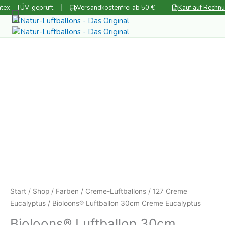
Zum
tex – TÜV-geprüft
Versandkostenfrei ab 50 €
Kauf auf Rechn
Inhalt
springen
Start
/
Shop
/
Farben
/
Creme-Luftballons
/
127 Creme
Eucalyptus
/ Bioloons® Luftballon 30cm Creme Eucalyptus
Bioloons® Luftballon 30cm