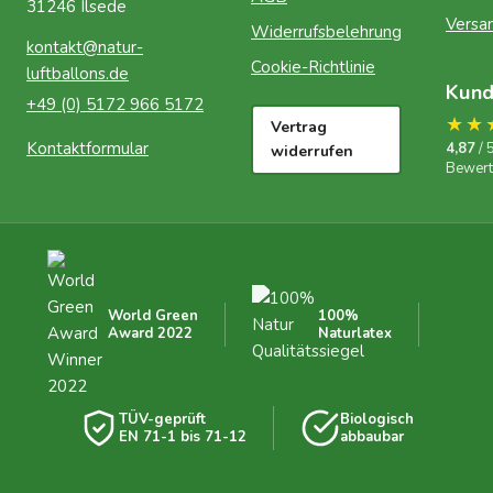
31246 Ilsede
Versa
Widerrufsbelehrung
kontakt@natur-
Cookie-Richtlinie
luftballons.de
Kun
+49 (0) 5172 966 5172
★★
Vertrag
Kontaktformular
4,87
/ 
widerrufen
Bewer
World Green
100%
Award 2022
Naturlatex
TÜV-geprüft
Biologisch
EN 71-1 bis 71-12
abbaubar