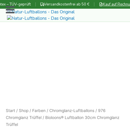
Zum
tex – TÜV-geprüft
Versandkostenfrei ab 50 €
Kauf auf Rechn
Inhalt
springen
Start
/
Shop
/
Farben
/
Chromglanz-Luftballons
/
976
Chromglanz Trüffel
/ Bioloons® Luftballon 30cm Chromglanz
Trüffel