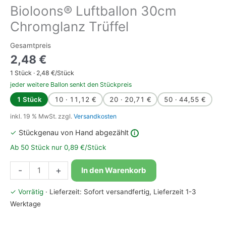
Bioloons® Luftballon 30cm
Chromglanz Trüffel
Gesamtpreis
2,48
€
1
Stück ·
2,48
€/Stück
jeder weitere Ballon senkt den Stückpreis
1 Stück
10 · 11,12 €
20 · 20,71 €
50 · 44,55 €
inkl. 19 % MwSt.
zzgl.
Versandkosten
✓
Stückgenau von Hand abgezählt
i
Ab 50 Stück nur 0,89 €/Stück
Bioloons®
-
+
In den Warenkorb
Luftballon
30cm
✓ Vorrätig
· Lieferzeit: Sofort versandfertig, Lieferzeit 1-3
Chromglanz
Werktage
Trüffel