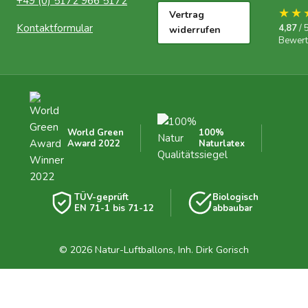
+49 (0) 5172 966 5172
★★
Vertrag
Kontaktformular
4,87
/ 
widerrufen
Bewer
World Green
100%
Award 2022
Naturlatex
TÜV-geprüft
Biologisch
EN 71-1 bis 71-12
abbaubar
© 2026 Natur-Luftballons, Inh. Dirk Gorisch