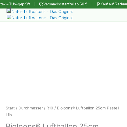
Zum
tex – TÜV-geprüft
Versandkostenfrei ab 50 €
Kauf auf Rechn
Inhalt
springen
Start
/
Durchmesser
/
R10
/ Bioloons® Luftballon 25cm Pastell
Lila
Bioloons® Luftballon 25cm