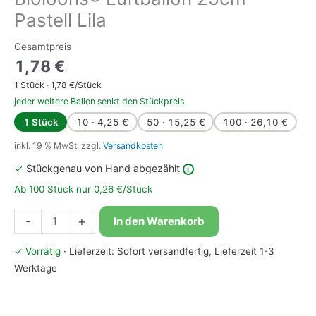
Pastell Lila
Gesamtpreis
1,78
€
1
Stück ·
1,78
€/Stück
jeder weitere Ballon senkt den Stückpreis
1 Stück
10 · 4,25 €
50 · 15,25 €
100 · 26,10 €
inkl. 19 % MwSt.
zzgl.
Versandkosten
✓
Stückgenau von Hand abgezählt
i
Ab 100 Stück nur 0,26 €/Stück
Bioloons®
-
+
In den Warenkorb
Luftballon
25cm
✓ Vorrätig
· Lieferzeit: Sofort versandfertig, Lieferzeit 1-3
Pastell
Werktage
Lila
Menge