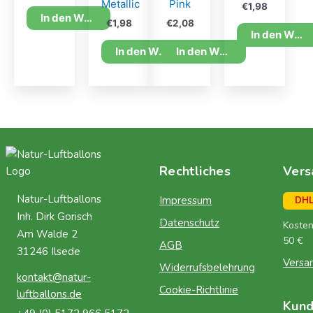
Metallic
Pink
€
1,98
In den Warenkorb
€
1,98
€
2,08
In den Warenkorb
In den Warenkorb
In den Warenkorb
Rechtliches
Vers
Natur-Luftballons
Impressum
DH
Inh. Dirk Gorisch
Datenschutz
Kosten
Am Walde 2
50 €
AGB
31246 Ilsede
Versa
Widerrufsbelehrung
kontakt@natur-
Cookie-Richtlinie
luftballons.de
Kun