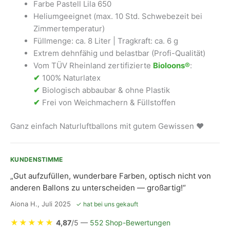
Farbe Pastell Lila 650
Heliumgeeignet (max. 10 Std. Schwebezeit bei
Zimmertemperatur)
Füllmenge: ca. 8 Liter | Tragkraft: ca. 6 g
Extrem dehnfähig und belastbar (Profi-Qualität)
Vom TÜV Rheinland zertifizierte
Bioloons®
:
✔
100% Naturlatex
✔
Biologisch abbaubar & ohne Plastik
✔
Frei von Weichmachern & Füllstoffen
Ganz einfach Naturluftballons mit gutem Gewissen ❤
KUNDENSTIMME
„Gut aufzufüllen, wunderbare Farben, optisch nicht von
anderen Ballons zu unterscheiden — großartig!“
Aiona H., Juli 2025
✓ hat bei uns gekauft
★
★
★
★
★
4,87
/5 —
552 Shop-Bewertungen