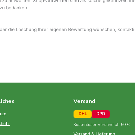
zu antworten. Shop-Antworten sind als solche gekennzeichnet
 zu bedanken.
der die Löschung Ihrer eigenen Bewertung wünschen, kontakti
liches
Versand
sum
DHL
DPD
chutz
Kostenloser Versand ab 50 €
Versand & Lieferung