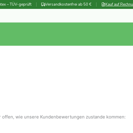
tex – TÜV-geprüft
Versandkostenfrei ab 50 €
Kauf auf Rechn
wir offen, wie unsere Kundenbewertungen zustande kommen: