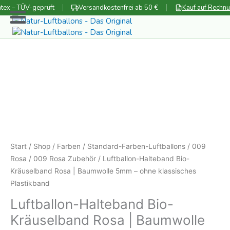
Zum
tex – TÜV-geprüft
Versandkostenfrei ab 50 €
Kauf auf Rechn
Inhalt
springen
Start
/
Shop
/
Farben
/
Standard-Farben-Luftballons
/
009
Rosa
/
009 Rosa Zubehör
/ Luftballon-Halteband Bio-
Kräuselband Rosa | Baumwolle 5mm – ohne klassisches
Plastikband
Luftballon-Halteband Bio-
Kräuselband Rosa | Baumwolle