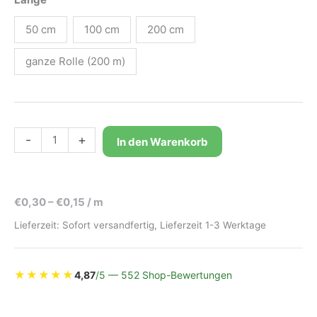
50 cm
100 cm
200 cm
ganze Rolle (200 m)
Luftballon-
-
+
In den Warenkorb
Halteband
Bio-
Kräuselband
€
0,30
–
€
0,15
/
m
Rosa
|
Lieferzeit:
Sofort versandfertig, Lieferzeit 1-3 Werktage
Baumwolle
5mm
-
★
★
★
★
★
4,87
/5 — 552 Shop-Bewertungen
ohne
klassisches