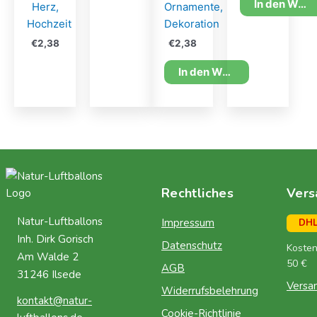
In den Warenkorb
Herz,
Ornamente,
Hochzeit
Dekoration
€
2,38
€
2,38
In den Warenkorb
Rechtliches
Vers
Natur-Luftballons
Impressum
DH
Inh. Dirk Gorisch
Datenschutz
Kosten
Am Walde 2
50 €
AGB
31246 Ilsede
Versa
Widerrufsbelehrung
kontakt@natur-
Cookie-Richtlinie