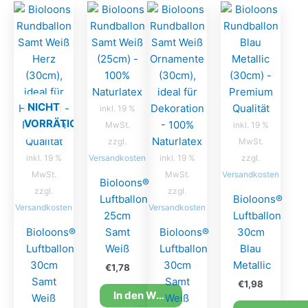
NICHT
inkl. 19 %
VORRÄTIG
MwSt.
inkl. 19 %
zzgl.
MwSt.
inkl. 19 %
Versandkosten
inkl. 19 %
zzgl.
MwSt.
MwSt.
Versandkosten
Bioloons®
zzgl.
zzgl.
Luftballon
Bioloons®
Versandkosten
Versandkosten
25cm
Luftballon
Bioloons®
Samt
Bioloons®
30cm
Luftballon
Weiß
Luftballon
Blau
30cm
30cm
Metallic
€
1,78
Samt
Samt
€
1,98
In den Warenkorb
Weiß
Weiß