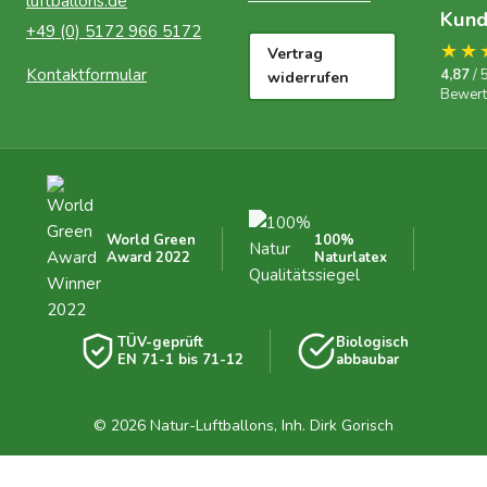
luftballons.de
Kun
+49 (0) 5172 966 5172
★★
Vertrag
Kontaktformular
4,87
/ 
widerrufen
Bewer
World Green
100%
Award 2022
Naturlatex
TÜV-geprüft
Biologisch
EN 71-1 bis 71-12
abbaubar
© 2026 Natur-Luftballons, Inh. Dirk Gorisch