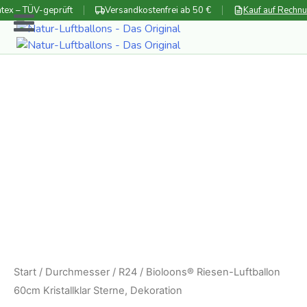
Zum
tex – TÜV-geprüft
Versandkostenfrei ab 50 €
Kauf auf Rechn
Inhalt
springen
Start
/
Durchmesser
/
R24
/ Bioloons® Riesen-Luftballon
60cm Kristallklar Sterne, Dekoration