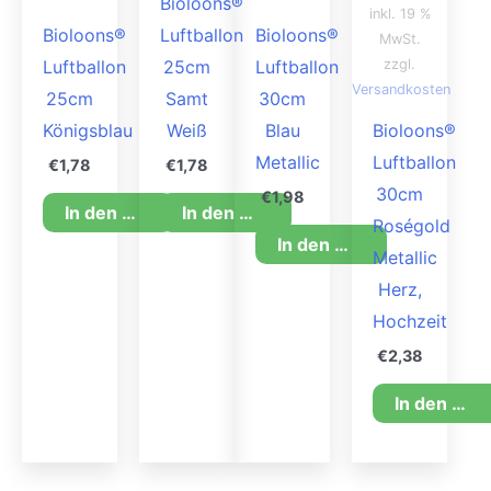
Bioloons®
inkl. 19 %
Bioloons®
Luftballon
Bioloons®
MwSt.
zzgl.
Luftballon
25cm
Luftballon
Versandkosten
25cm
Samt
30cm
Königsblau
Weiß
Blau
Bioloons®
Metallic
Luftballon
€
1,78
€
1,78
30cm
€
1,98
In den Warenkorb
In den Warenkorb
Roségold
In den Warenkorb
Metallic
Herz,
Hochzeit
€
2,38
In den Warenkorb