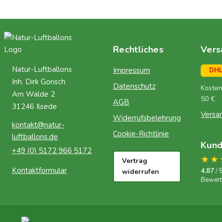
Rechtliches
Vers
Natur-Luftballons
Impressum
DH
Inh. Dirk Gorisch
Datenschutz
Kosten
Am Walde 2
50 €
AGB
31246 Ilsede
Versa
Widerrufsbelehrung
kontakt@natur-
Cookie-Richtlinie
luftballons.de
Kun
+49 (0) 5172 966 5172
★★
Vertrag
Kontaktformular
4,87
/ 
widerrufen
Bewer