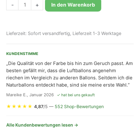
Bioloons®
-
+
In den Warenkorb
Riesen-
Luftballon
60cm
Lieferzeit:
Sofort versandfertig, Lieferzeit 1-3 Werktage
Kristallklar
Sterne,
KUNDENSTIMME
Dekoration
„Die Qualität von der Farbe bis hin zum Geruch passt. Am
Menge
besten gefällt mir, dass die Luftballons angenehm
riechen im Vergleich zu anderen Ballons. Seitdem ich die
Naturballons entdeckt habe, sind sie meine erste Wahl.“
Mareike E., Januar 2026
✓ hat bei uns gekauft
★
★
★
★
★
4,87
/5 —
552 Shop-Bewertungen
Alle Kundenbewertungen lesen →