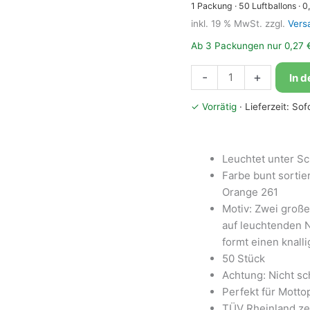
1
Packung
·
50
Luftballons ·
0
inkl. 19 % MwSt.
zzgl.
Vers
Ab 3 Packungen nur 0,27 €
Bioloons®
-
+
In 
Mini-
Luftballon
✓ Vorrätig
· Lieferzeit: So
12.5cm
bunt
sortiert
Leuchtet unter Sc
Alien,
Farbe bunt sortie
Dekoration
Orange 261
(50
Motiv: Zwei groß
Stück)
auf leuchtenden N
Menge
formt einen knall
50 Stück
Achtung: Nicht sc
Perfekt für Motto
TÜV Rheinland zer