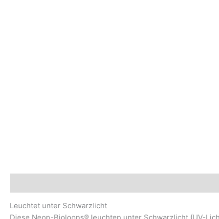
Beschreibung
Sicherheits- und Herstellerhinweise
Leuchtet unter Schwarzlicht
Diese Neon-Bioloons® leuchten unter Schwarzlicht (UV-Licht