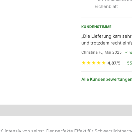
Eichenblatt
KUNDENSTIMME
„Die Lieferung kam sehr 
und trotzdem recht einf
Christina F., Mai 2025
✓ ha
★
★
★
★
★
4,87
/5 —
55
Alle Kundenbewertungen
) intensiv von selbst. Der perfekte Effekt für Schwarzlichtpar