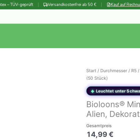
tex – TÜV-geprüft
Versandkostenfrei ab 50 €
Kauf auf Rechn
Start
/
Durchmesser
/
R5
/
(50 Stück)
Leuchtet unter Schwa
Bioloons® Min
Alien, Dekorat
Gesamtpreis
14,99
€