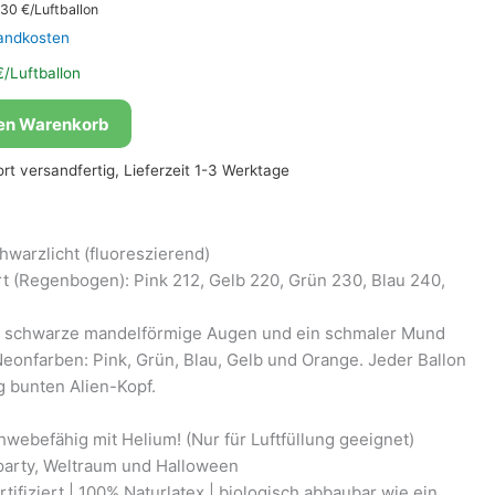
,30
€/Luftballon
andkosten
/Luftballon
den Warenkorb
fort versandfertig, Lieferzeit 1-3 Werktage
hwarzlicht (fluoreszierend)
rt (Regenbogen): Pink 212, Gelb 220, Grün 230, Blau 240,
e schwarze mandelförmige Augen und ein schmaler Mund
eonfarben: Pink, Grün, Blau, Gelb und Orange. Jeder Ballon
ig bunten Alien-Kopf.
hwebefähig mit Helium! (Nur für Luftfüllung geeignet)
party, Weltraum und Halloween
tifiziert | 100% Naturlatex | biologisch abbaubar wie ein