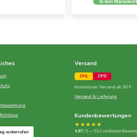
In den Warenkor
liches
Versand
sum
DHL
DPD
chutz
Kostenloser Versand ab 50 €
Versand & Lieferung
fsbelehrung
Kundenbewertungen
ichtlinie
★★★★★
4,87
/ 5 — 552 verifizierte Bewert
rag widerrufen