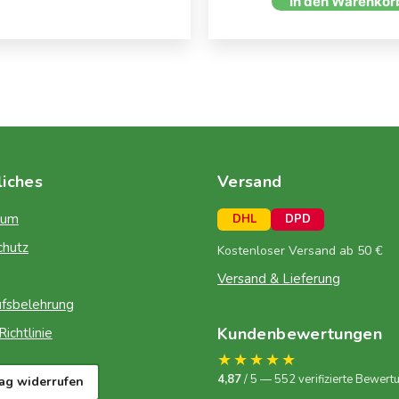
In den Warenkor
liches
Versand
sum
DHL
DPD
chutz
Kostenloser Versand ab 50 €
Versand & Lieferung
fsbelehrung
Kundenbewertungen
ichtlinie
★★★★★
4,87
/ 5 — 552 verifizierte Bewert
rag widerrufen