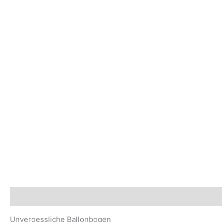
Beschreibung
Sicherheits- und Herstellerhinweise
Unvergessliche Ballonbogen