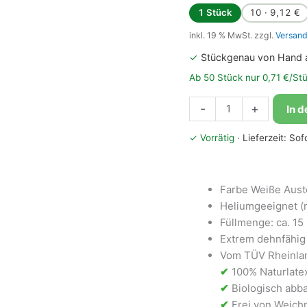
1 Stück
10 · 9,12 €
inkl. 19 % MwSt.
zzgl.
Versand
✓
Stückgenau von Hand 
Ab 50 Stück nur 0,71 €/St
Bioloons®
-
+
In 
Luftballon
30cm
✓ Vorrätig
· Lieferzeit: So
Weiße
Auster
seidenmatt
Farbe Weiße Aust
Menge
Heliumgeeignet (
Füllmenge: ca. 15 L
Extrem dehnfähig 
Vom TÜV Rheinlan
✔
100% Naturlate
✔
Biologisch abba
✔
Frei von Weichm