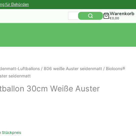
ung für Behörden
Warenkorb
Suchen
€
0,00
nach:
denmatt-Luftballons
/
806 weiße Auster seidenmatt
/ Bioloons®
ster seidenmatt
tballon 30cm Weiße Auster
n Stückpreis