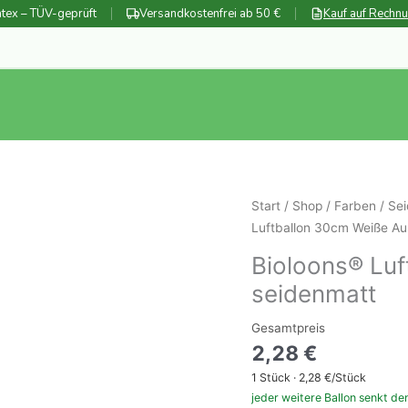
tex – TÜV-geprüft
Versandkostenfrei ab 50 €
Kauf auf Rechn
Start
/
Shop
/
Farben
/
Sei
Luftballon 30cm Weiße Au
Bioloons® Luf
seidenmatt
Gesamtpreis
2,28
€
1
Stück ·
2,28
€/Stück
jeder weitere Ballon senkt de