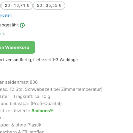
20 · 16,71 €
50 · 35,55 €
kosten
abgezählt
i
ück
den Warenkorb
fort versandfertig, Lieferzeit 1-3 Werktage
er seidenmatt 806
max. 12 Std. Schwebezeit bei Zimmertemperatur)
iter | Tragkraft: ca. 10 g
und belastbar (Profi-Qualität)
d zertifizierte
Bioloons®
:
x
ubar & ohne Plastik
achern & Füllstoffen