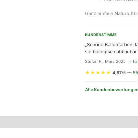
Ganz einfach Naturluft
KUNDENSTIMME
„Schöne Ballonfarben, l
sie biologisch abbaubar 
Stefan F., März 2025
✓ hat
★
★
★
★
★
4,87
/5 —
55
Alle Kundenbewertungen