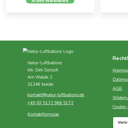
In den Warenkorb
Recht
Natur-Luftballons
Inh. Dirk Gorisch
Impres
Am Walde 2
Datens
31246 Ilsede
AGB
kontakt@natur-luftballons.de
Widerru
+49 (0) 5172 966 5172
Cookie-R
Kontaktformular
Vert