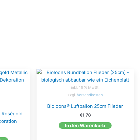
inkl. 19 % MwSt.
zzgl.
Versandkosten
Bioloons® Luftballon 25cm Flieder
m Roségold
€
1,78
koration
In den Warenkorb