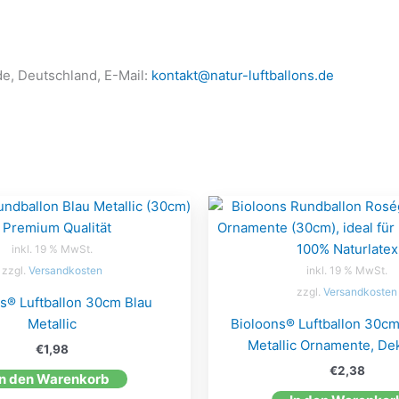
de, Deutschland, E-Mail:
kontakt@natur-luftballons.de
inkl. 19 % MwSt.
zzgl.
Versandkosten
inkl. 19 % MwSt.
zzgl.
Versandkosten
s® Luftballon 30cm Blau
Metallic
Bioloons® Luftballon 30c
Metallic Ornamente, De
€
1,98
€
2,38
In den Warenkorb