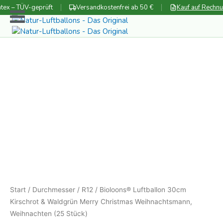
Zum
tex – TÜV-geprüft
Versandkostenfrei ab 50 €
Kauf auf Rechn
Inhalt
springen
Start
/
Durchmesser
/
R12
/ Bioloons® Luftballon 30cm
Kirschrot & Waldgrün Merry Christmas Weihnachtsmann,
Weihnachten (25 Stück)