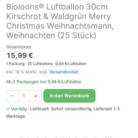
Bioloons® Luftballon 30cm
Kirschrot & Waldgrün Merry
Christmas Weihnachtsmann,
Weihnachten (25 Stück)
Gesamtpreis
15,99
€
1
Packung
·
25
Luftballons ·
0,64
€/Luftballon
inkl. 19 % MwSt.
zzgl.
Versandkosten
Ab 3 Packungen nur 0,58 €/Luftballon
Bioloons®
-
+
In den Warenkorb
Luftballon
30cm
✓ Vorrätig
· Lieferzeit: Sofort versandfertig, Lieferzeit 1-3
Kirschrot
Werktage
&
Waldgrün
Merry