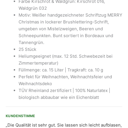
Farbe Kirschrot & Waldgrün: Kirschrot 016,
Christmas
Waldgrün 032
Weihnachtsmann,
Motiv: Weißer handgezeichneter Schriftzug MERRY
Weihnachten
Christmas in lockerer Brushlettering-Schrift,
(25
umgeben von Mistelzweigen, Beeren und
Stück)
Schneepunkten. Bunt sortiert in Bordeaux und
Menge
Tannengrün.
25 Stück
Heliumgeeignet (max. 12 Std. Schwebezeit bei
Zimmertemperatur)
Füllmenge: ca. 15 Liter | Tragkraft: ca. 10 g
Perfekt für Weihnachten, Weihnachtsfeier und
Weihnachtsdeko
TÜV Rheinland zertifiziert | 100% Naturlatex |
biologisch abbaubar wie ein Eichenblatt
KUNDENSTIMME
„Die Qualität ist sehr gut. Sie lassen sich leicht aufblasen,