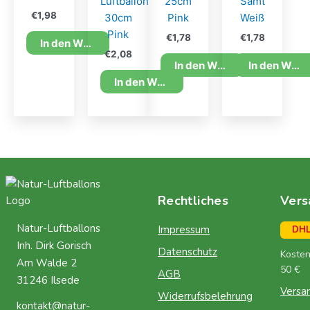
Luftballon
25cm
Samt
€
1,98
30cm
Pink
Weiß
Pink
€
1,78
€
1,78
In den Warenkorb
€
2,08
In den Warenkorb
In den Warenkorb
In den Warenkorb
Rechtliches
Vers
Natur-Luftballons
Impressum
DH
Inh. Dirk Gorisch
Datenschutz
Kosten
Am Walde 2
50 €
AGB
31246 Ilsede
Versa
Widerrufsbelehrung
kontakt@natur-