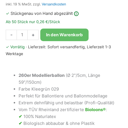
inkl. 19 % MwSt.
zzgl.
Versandkosten
✓
Stückgenau von Hand abgezählt
i
Ab 50 Stück nur 0,26 €/Stück
Bioloons®
-
+
In den Warenkorb
Modellierballon
260
✓ Vorrätig
· Lieferzeit: Sofort versandfertig, Lieferzeit 1-3
Kleegrün
Werktage
Menge
260er Modellierballon
(Ø 2″/5cm, Länge
59″/150cm)
Farbe Kleegrün 029
Perfekt für Ballontiere und Ballonmodellage
Extrem dehnfähig und belastbar (Profi-Qualität)
Vom TÜV Rheinland zertifizierte
Bioloons®
:
✔
100% Naturlatex
✔
Biologisch abbaubar & ohne Plastik