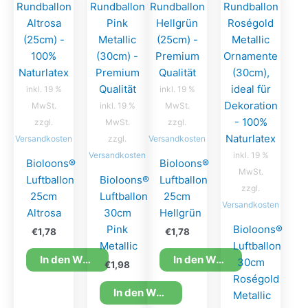
inkl. 19 %
inkl. 19 %
MwSt.
inkl. 19 %
MwSt.
zzgl.
MwSt.
zzgl.
Versandkosten
zzgl.
Versandkosten
Versandkosten
inkl. 19 %
Bioloons®
Bioloons®
MwSt.
Luftballon
Bioloons®
Luftballon
zzgl.
25cm
Luftballon
25cm
Versandkosten
Altrosa
30cm
Hellgrün
Pink
Bioloons®
€
1,78
€
1,78
Metallic
Luftballon
In den Warenkorb
In den Warenkorb
30cm
€
1,98
Roségold
In den Warenkorb
Metallic