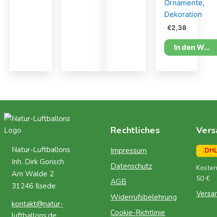
Ornamente,
Dekoration
€
2,38
In den Warenkorb
Rechtliches
Vers
Natur-Luftballons
Impressum
DH
Inh. Dirk Gorisch
Datenschutz
Kosten
Am Walde 2
50 €
AGB
31246 Ilsede
Versa
Widerrufsbelehrung
kontakt@natur-
Cookie-Richtlinie
luftballons.de