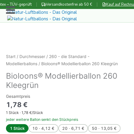
Zum
tex – TÜV-geprüft
Versandkostenfrei ab 50 €
Kauf auf Rechn
Inhalt
springen
Start
/
Durchmesser
/
260 - die Standard -
Modellierballons
/ Bioloons® Modellierballon 260 Kleegrün
Bioloons® Modellierballon 260
Kleegrün
Gesamtpreis
1,78
€
1
Stück ·
1,78
€/Stück
jeder weitere Ballon senkt den Stückpreis
1 Stück
10 · 4,12 €
20 · 6,71 €
50 · 13,05 €