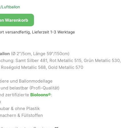
/Luftballon
den Warenkorb
fort versandfertig, Lieferzeit 1-3 Werktage
allon
(Ø 2″/5cm, Länge 59″/150cm)
schung: Samt Silber 481, Rot Metallic 515, Grün Metallic 530,
, Roségold Metallic 568, Gold Metallic 570
ntiere und Ballonmodellage
und belastbar (Profi-Qualität)
d zertifizierte
Bioloons®
:
x
ubar & ohne Plastik
achern & Füllstoffen