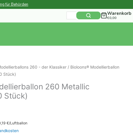
ung für Behörden
Warenkorb
Suchen
€
0,00
nach:
odellierballons 260 - der Klassiker
/ Bioloons® Modellierballon
0 Stück)
ellierballon 260 Metallic
0 Stück)
0,19
€/Luftballon
andkosten