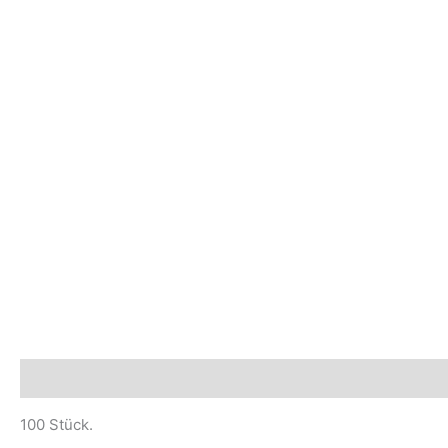
Beschreibung
Sicherheits- und Herstellerhinweise
100 Stück.