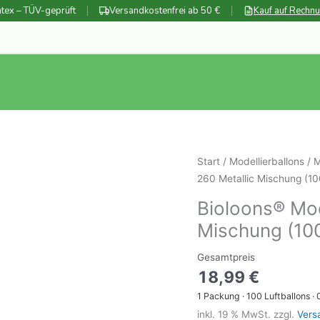
tex – TÜV-geprüft
Versandkostenfrei ab 50 €
Kauf auf Rechn
Start
/
Modellierballons
/
M
260 Metallic Mischung (10
Bioloons® Mod
Mischung (10
Gesamtpreis
18,99
€
1
Packung
·
100
Luftballons ·
inkl. 19 % MwSt.
zzgl.
Vers