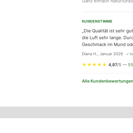
Ganz einfach Naturluft
KUNDENSTIMME
„Die Qualität ist sehr gu
die Luft sehr lange. Du
Geschmack im Mund oder
Diana H., Januar 2026
✓ ha
★
★
★
★
★
4,87
/5 —
55
Alle Kundenbewertungen