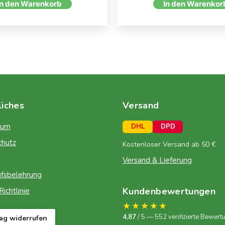
In den Warenkorb
In den Warenkor
liches
Versand
sum
DHL
DPD
chutz
Kostenloser Versand ab 50 €
Versand & Lieferung
fsbelehrung
Kundenbewertungen
ichtlinie
★★★★★
4,87
/ 5 — 552 verifizierte Bewert
rag widerrufen