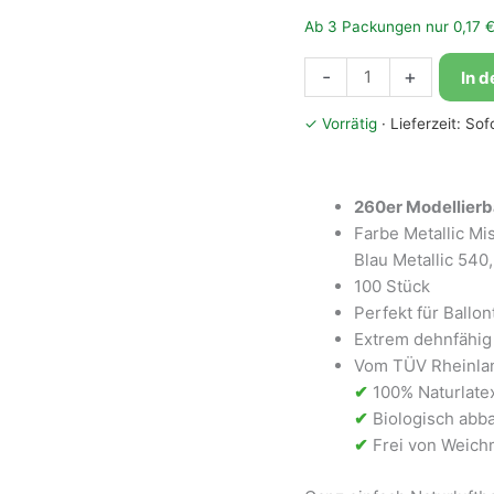
Ab 3 Packungen nur 0,17 €
Bioloons®
-
+
In 
Modellierballon
260
✓ Vorrätig
· Lieferzeit: So
Metallic
Mischung
(100
260er Modellierb
Stück)
Farbe Metallic Mi
Menge
Blau Metallic 540
100 Stück
Perfekt für Ballo
Extrem dehnfähig 
Vom TÜV Rheinlan
✔
100% Naturlate
✔
Biologisch abba
✔
Frei von Weichm