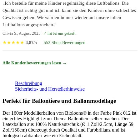
„Ich bestelle für meine Kinder regelmäßig diese Luftballons. Die
Qualität ist richtig gut und ich kann sie den Kindern ohne schlechtes
Gewissen geben. Wir werden immer wieder auf unsere tollen
Luftballons angesprochen.“
Olivia S., August 2025
✓ hat bei uns gekauft
★
★
★
★
★
4,87
/5 —
552 Shop-Bewertungen
Alle Kundenbewertungen lesen →
Beschreibung
Sicherheits- und Herstellerhinweise
Perfekt für Ballontiere und Ballonmodellage
Der 160er Modellierballon von Bioloons® in der Farbe Pink 012 ist
ein echtes Highlight zum Thema Ballontiere selber machen. Der
Latexballon aus 100% Naturkautschuk (Ø 1 Zoll/2.5cm, Länge 59
Zoll/150cm) überzeugt durch Qualität und Farbbrillanz und ist
biologisch abbaubar wie ein Eichenblatt.