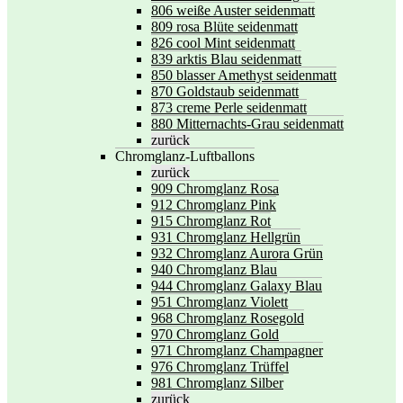
806 weiße Auster seidenmatt
809 rosa Blüte seidenmatt
826 cool Mint seidenmatt
839 arktis Blau seidenmatt
850 blasser Amethyst seidenmatt
870 Goldstaub seidenmatt
873 creme Perle seidenmatt
880 Mitternachts-Grau seidenmatt
zurück
Chromglanz-Luftballons
zurück
909 Chromglanz Rosa
912 Chromglanz Pink
915 Chromglanz Rot
931 Chromglanz Hellgrün
932 Chromglanz Aurora Grün
940 Chromglanz Blau
944 Chromglanz Galaxy Blau
951 Chromglanz Violett
968 Chromglanz Rosegold
970 Chromglanz Gold
971 Chromglanz Champagner
976 Chromglanz Trüffel
981 Chromglanz Silber
zurück