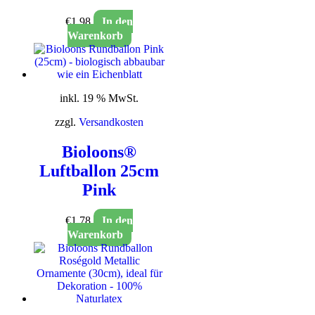
€
1,98
In den
Warenkorb
inkl. 19 % MwSt.
zzgl.
Versandkosten
Bioloons®
Luftballon 25cm
Pink
€
1,78
In den
Warenkorb