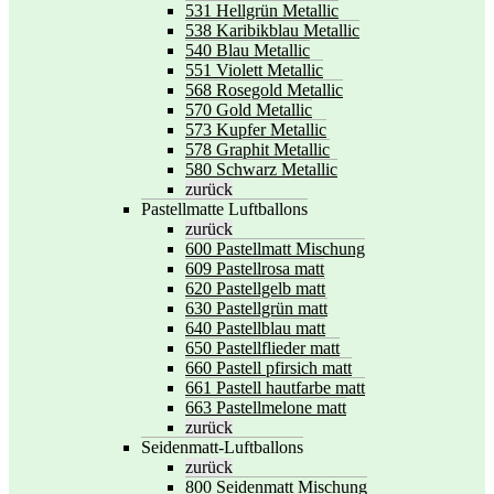
531 Hellgrün Metallic
538 Karibikblau Metallic
540 Blau Metallic
551 Violett Metallic
568 Rosegold Metallic
570 Gold Metallic
573 Kupfer Metallic
578 Graphit Metallic
580 Schwarz Metallic
zurück
Pastellmatte Luftballons
zurück
600 Pastellmatt Mischung
609 Pastellrosa matt
620 Pastellgelb matt
630 Pastellgrün matt
640 Pastellblau matt
650 Pastellflieder matt
660 Pastell pfirsich matt
661 Pastell hautfarbe matt
663 Pastellmelone matt
zurück
Seidenmatt-Luftballons
zurück
800 Seidenmatt Mischung