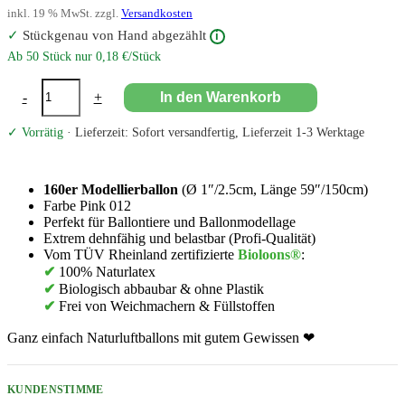
inkl. 19 % MwSt.
zzgl.
Versandkosten
✓
Stückgenau von Hand abgezählt
i
Ab 50 Stück nur 0,18 €/Stück
Bioloons®
-
+
In den Warenkorb
Modellierballon
160
✓ Vorrätig
· Lieferzeit: Sofort versandfertig, Lieferzeit 1-3 Werktage
Pink
Menge
160er Modellierballon
(Ø 1″/2.5cm, Länge 59″/150cm)
Farbe Pink 012
Perfekt für Ballontiere und Ballonmodellage
Extrem dehnfähig und belastbar (Profi-Qualität)
Vom TÜV Rheinland zertifizierte
Bioloons®
:
✔
100% Naturlatex
✔
Biologisch abbaubar & ohne Plastik
✔
Frei von Weichmachern & Füllstoffen
Ganz einfach Naturluftballons mit gutem Gewissen ❤
KUNDENSTIMME