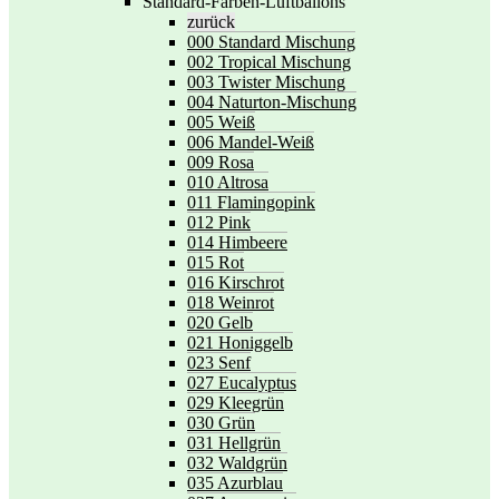
Standard-Farben-Luftballons
zurück
000 Standard Mischung
002 Tropical Mischung
003 Twister Mischung
004 Naturton-Mischung
005 Weiß
006 Mandel-Weiß
009 Rosa
010 Altrosa
011 Flamingopink
012 Pink
014 Himbeere
015 Rot
016 Kirschrot
018 Weinrot
020 Gelb
021 Honiggelb
023 Senf
027 Eucalyptus
029 Kleegrün
030 Grün
031 Hellgrün
032 Waldgrün
035 Azurblau