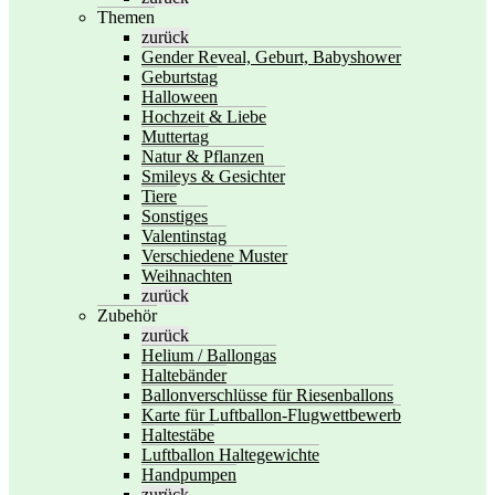
Themen
zurück
Gender Reveal, Geburt, Babyshower
Geburtstag
Halloween
Hochzeit & Liebe
Muttertag
Natur & Pflanzen
Smileys & Gesichter
Tiere
Sonstiges
Valentinstag
Verschiedene Muster
Weihnachten
zurück
Zubehör
zurück
Helium / Ballongas
Haltebänder
Ballonverschlüsse für Riesenballons
Karte für Luftballon-Flugwettbewerb
Haltestäbe
Luftballon Haltegewichte
Handpumpen
zurück