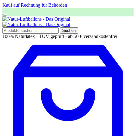
Kauf auf Rechnung für Behörden
Suchen
Suchen
nach:
100% Naturlatex · TÜV-geprüft · ab 50 € versandkostenfrei