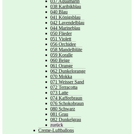
037 Aquamarin
038 Karibikblau
040 Blau
041 Königsblau
042 Lavendelblau
044 Marineblau
050 Flieder
051 Violett
056 Orchidee
058 Mandelblüte
059 Koralle
060 Beige
061 Orange
062 Dunkelorange
070 Mokka
071 Weisser Sand
072 Terracotta
073 Latte
074 Kaffeebraun
076 Schokobraun
080 Schwarz
081 Grau
082 Dunkelgrau
zurück
Creme-Luftballons