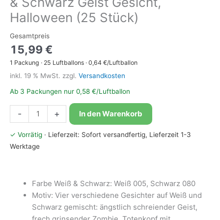
& Schwarz Geist Gesicht,
Halloween (25 Stück)
Gesamtpreis
15,99
€
1
Packung
·
25
Luftballons ·
0,64
€/Luftballon
inkl. 19 % MwSt.
zzgl.
Versandkosten
Ab 3 Packungen nur 0,58 €/Luftballon
Bioloons®
-
+
In den Warenkorb
Luftballon
30cm
✓ Vorrätig
· Lieferzeit: Sofort versandfertig, Lieferzeit 1-3
Weiß
Werktage
&
Schwarz
Geist
Farbe Weiß & Schwarz: Weiß 005, Schwarz 080
Gesicht,
Motiv: Vier verschiedene Gesichter auf Weiß und
Halloween
Schwarz gemischt: ängstlich schreiender Geist,
(25
frech grinsender Zombie, Totenkopf mit