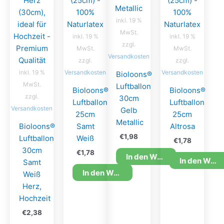
inkl. 19 %
MwSt.
inkl. 19 %
inkl. 19 %
zzgl.
MwSt.
MwSt.
Versandkosten
zzgl.
zzgl.
inkl. 19 %
Versandkosten
Versandkosten
Bioloons®
MwSt.
Luftballon
Bioloons®
Bioloons®
zzgl.
30cm
Luftballon
Luftballon
Versandkosten
Gelb
25cm
25cm
Metallic
Bioloons®
Samt
Altrosa
€
1,98
Luftballon
Weiß
€
1,78
30cm
€
1,78
In den Warenkorb
In den Warenkorb
Samt
In den Warenkorb
Weiß
Herz,
Hochzeit
€
2,38