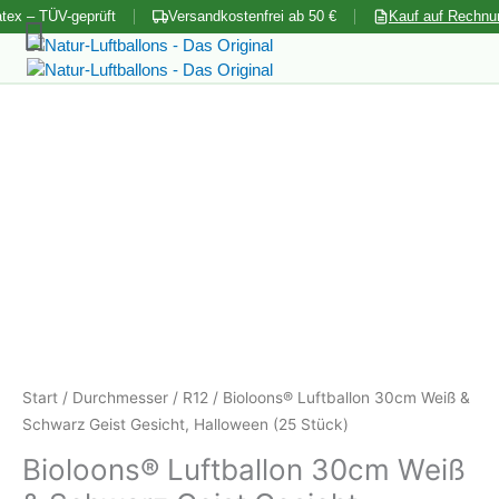
Zum
tex – TÜV-geprüft
Versandkostenfrei ab 50 €
Kauf auf Rechnu
Inhalt
springen
Start
/
Durchmesser
/
R12
/ Bioloons® Luftballon 30cm Weiß &
Schwarz Geist Gesicht, Halloween (25 Stück)
Bioloons® Luftballon 30cm Weiß