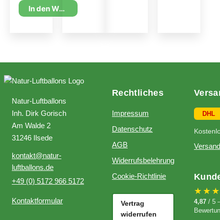
In den Warenkorb
Rechtliches
Versa
Natur-Luftballons
Inh. Dirk Gorisch
Impressum
DHL
Am Walde 2
Datenschutz
Kostenl
31246 Ilsede
AGB
Versand
kontakt@natur-
Widerrufsbelehrung
luftballons.de
Cookie-Richtlinie
Kund
+49 (0) 5172 966 5172
★★
Kontaktformular
4,87
/ 5 
Vertrag
Bewertu
widerrufen