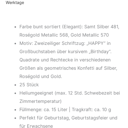
Werktage
bunt
sortiert
Happy
Farbe bunt sortiert (Elegant): Samt Silber 481,
Birthday
Roségold Metallic 568, Gold Metallic 570
Quadrate,
Motiv: Zweizeiliger Schriftzug: „HAPPY“ in
Geburtstag
Großbuchstaben über kursivem „Birthday“.
(25
Quadrate und Rechtecke in verschiedenen
Stück)
Größen als geometrisches Konfetti auf Silber,
Menge
Roségold und Gold.
25 Stück
Heliumgeeignet (max. 12 Std. Schwebezeit bei
Zimmertemperatur)
Füllmenge: ca. 15 Liter | Tragkraft: ca. 10 g
Perfekt für Geburtstag, Geburtstagsfeier und
für Erwachsene