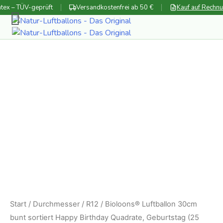
Zum
tex – TÜV-geprüft
Versandkostenfrei ab 50 €
Kauf auf Rechn
Inhalt
springen
Start
/
Durchmesser
/
R12
/ Bioloons® Luftballon 30cm
bunt sortiert Happy Birthday Quadrate, Geburtstag (25