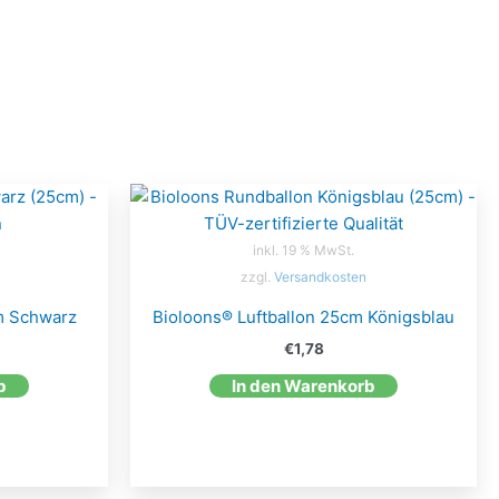
inkl. 19 % MwSt.
zzgl.
Versandkosten
m Schwarz
Bioloons® Luftballon 25cm Königsblau
€
1,78
b
In den Warenkorb