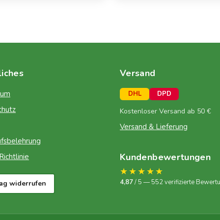
liches
Versand
sum
DHL
DPD
chutz
Kostenloser Versand ab 50 €
Versand & Lieferung
fsbelehrung
Kundenbewertungen
ichtlinie
★★★★★
4,87
/ 5 — 552 verifizierte Bewert
rag widerrufen