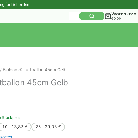
ung für Behörden
Warenkorb
Suchen
€
0,00
nach:
/ Bioloons® Luftballon 45cm Gelb
tballon 45cm Gelb
n Stückpreis
10 · 13,83 €
25 · 29,03 €
kosten