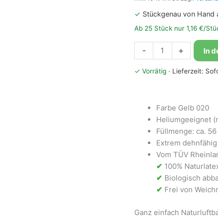
✓
Stückgenau von Hand 
Ab 25 Stück nur 1,16 €/Stü
Bioloons®
-
+
In 
Luftballon
45cm
✓ Vorrätig
· Lieferzeit: So
Gelb
Menge
Farbe Gelb 020
Heliumgeeignet (
Füllmenge: ca. 56 L
Extrem dehnfähig 
Vom TÜV Rheinlan
✔
100% Naturlate
✔
Biologisch abba
✔
Frei von Weichm
Ganz einfach Naturluft