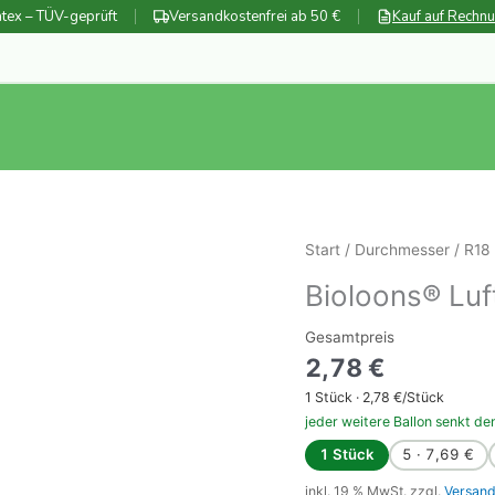
tex – TÜV-geprüft
Versandkostenfrei ab 50 €
Kauf auf Rechn
Start
/
Durchmesser
/
R18
Bioloons® Luf
Gesamtpreis
2,78
€
1
Stück ·
2,78
€/Stück
jeder weitere Ballon senkt de
1 Stück
5 · 7,69 €
inkl. 19 % MwSt.
zzgl.
Versand