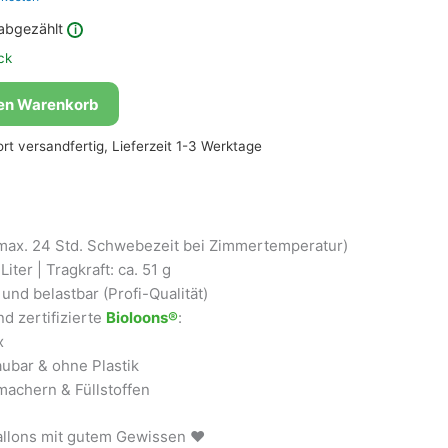
abgezählt
i
ck
den Warenkorb
fort versandfertig, Lieferzeit 1-3 Werktage
max. 24 Std. Schwebezeit bei Zimmertemperatur)
iter | Tragkraft: ca. 51 g
und belastbar (Profi-Qualität)
d zertifizierte
Bioloons®
:
x
ubar & ohne Plastik
achern & Füllstoffen
ballons mit gutem Gewissen ❤