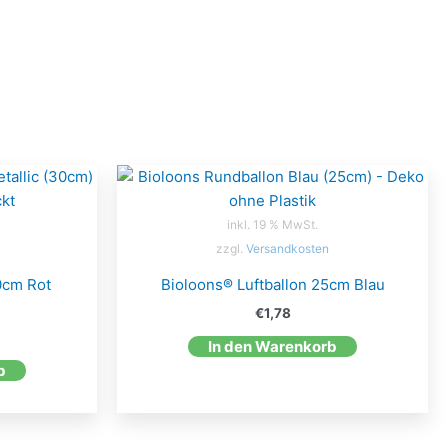
inkl. 19 % MwSt.
zzgl.
Versandkosten
0cm Rot
Bioloons® Luftballon 25cm Blau
€
1,78
In den Warenkorb
b