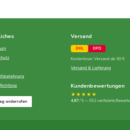
liches
Versand
sum
DHL
DPD
chutz
Kostenloser Versand ab 50 €
Versand & Lieferung
fsbelehrung
Kundenbewertungen
ichtlinie
★★★★★
4,87
/ 5 — 552 verifizierte Bewert
rag widerrufen