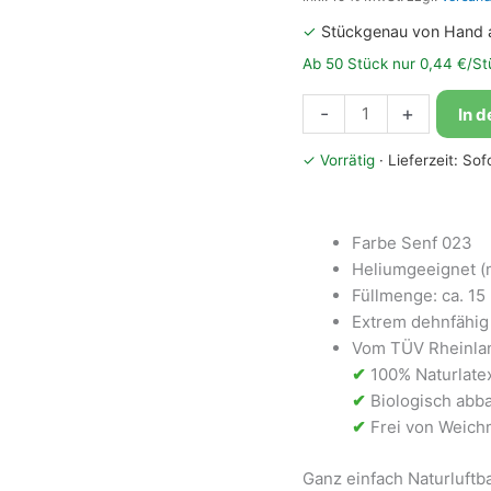
✓
Stückgenau von Hand 
Ab 50 Stück nur 0,44 €/St
Bioloons®
-
+
In 
Luftballon
30cm
✓ Vorrätig
· Lieferzeit: So
Senf
Menge
Farbe Senf 023
Heliumgeeignet (
Füllmenge: ca. 15 L
Extrem dehnfähig 
Vom TÜV Rheinlan
✔
100% Naturlate
✔
Biologisch abba
✔
Frei von Weichm
Ganz einfach Naturluft