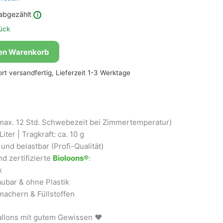
abgezählt
i
ück
den Warenkorb
fort versandfertig, Lieferzeit 1-3 Werktage
max. 12 Std. Schwebezeit bei Zimmertemperatur)
iter | Tragkraft: ca. 10 g
und belastbar (Profi-Qualität)
d zertifizierte
Bioloons®
:
x
ubar & ohne Plastik
achern & Füllstoffen
ballons mit gutem Gewissen ❤