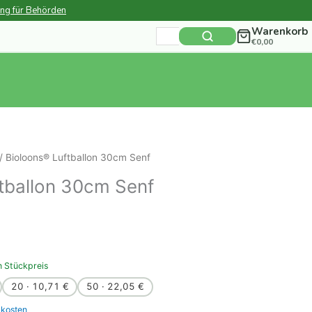
ung für Behörden
Warenkorb
Suchen
€
0,00
nach:
/ Bioloons® Luftballon 30cm Senf
tballon 30cm Senf
n Stückpreis
20 · 10,71 €
50 · 22,05 €
kosten