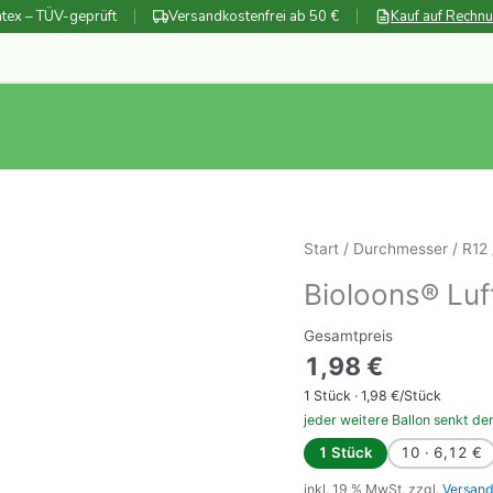
tex – TÜV-geprüft
Versandkostenfrei ab 50 €
Kauf auf Rechn
Start
/
Durchmesser
/
R12
Bioloons® Luf
Gesamtpreis
1,98
€
1
Stück ·
1,98
€/Stück
jeder weitere Ballon senkt de
1 Stück
10 · 6,12 €
inkl. 19 % MwSt.
zzgl.
Versand