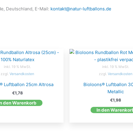
de, Deutschland, E-Mail:
kontakt@natur-luftballons.de
inkl. 19 % MwSt.
inkl. 19 % MwSt.
zzgl.
Versandkosten
zzgl.
Versandkosten
® Luftballon 25cm Altrosa
Bioloons® Luftballon 3
Metallic
€
1,78
€
1,98
In den Warenkorb
In den Warenkor