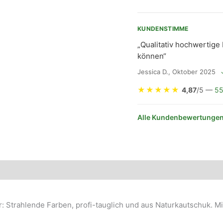
KUNDENSTIMME
„Qualitativ hochwertige
können“
Jessica D., Oktober 2025
★
★
★
★
★
4,87
/5 —
55
Alle Kundenbewertungen
er: Strahlende Farben, profi-tauglich und aus Naturkautschuk. 