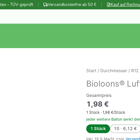
tex – TÜV-geprüft
Versandkostenfrei ab 50 €
Kauf auf Rechn
Start
/
Durchmesser
/
R12
Bioloons® Luf
Gesamtpreis
1,98
€
1
Stück ·
1,98
€/Stück
jeder weitere Ballon senkt de
1 Stück
10 · 6,12 €
inkl. 19 % MwSt.
zzgl.
Versand