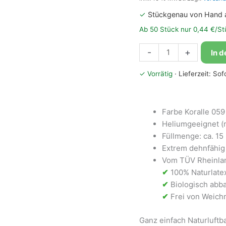
✓
Stückgenau von Hand 
Ab 50 Stück nur 0,44 €/St
Bioloons®
-
+
In 
Luftballon
30cm
✓ Vorrätig
· Lieferzeit: So
Koralle
Menge
Farbe Koralle 059
Heliumgeeignet (
Füllmenge: ca. 15 L
Extrem dehnfähig 
Vom TÜV Rheinlan
✔
100% Naturlate
✔
Biologisch abba
✔
Frei von Weichm
Ganz einfach Naturluft