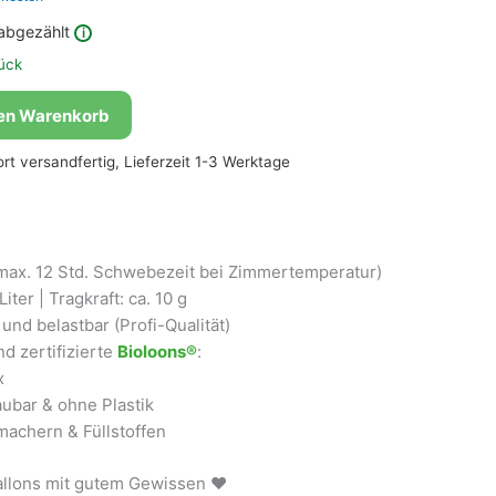
abgezählt
i
ück
den Warenkorb
fort versandfertig, Lieferzeit 1-3 Werktage
max. 12 Std. Schwebezeit bei Zimmertemperatur)
iter | Tragkraft: ca. 10 g
und belastbar (Profi-Qualität)
d zertifizierte
Bioloons®
:
x
ubar & ohne Plastik
achern & Füllstoffen
ballons mit gutem Gewissen ❤