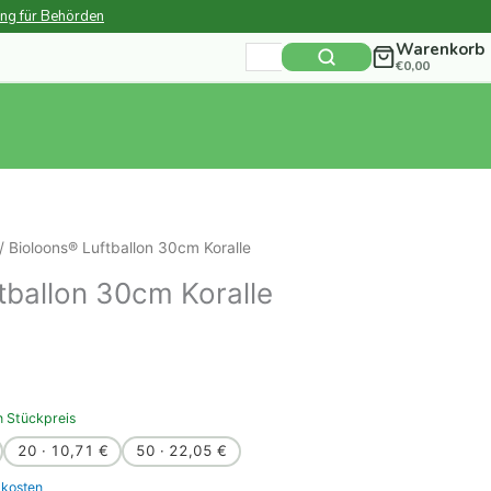
ung für Behörden
Warenkorb
Suchen
€
0,00
nach:
/ Bioloons® Luftballon 30cm Koralle
tballon 30cm Koralle
n Stückpreis
20 · 10,71 €
50 · 22,05 €
kosten