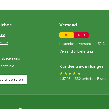
liches
Versand
sum
DHL
DPD
chutz
Kostenloser Versand ab 50 €
Versand & Lieferung
fsbelehrung
Kundenbewertungen
ichtlinie
★★★★★
4,87
/ 5 — 552 verifizierte Bewert
rag widerrufen