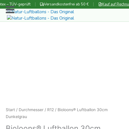
Zum
tex – TÜV-geprüft
Versandkostenfrei ab 50 €
Kauf auf Rechn
Inhalt
springen
Start
/
Durchmesser
/
R12
/ Bioloons® Luftballon 30cm
Dunkelgrau
Bioloons® Luftballon 30cm