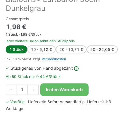
Dunkelgrau
Gesamtpreis
1,98
€
1
Stück ·
1,98
€/Stück
jeder weitere Ballon senkt den Stückpreis
1 Stück
10 · 6,12 €
20 · 10,71 €
50 · 22,05 €
inkl. 19 % MwSt.
zzgl.
Versandkosten
✓
Stückgenau von Hand abgezählt
i
Ab 50 Stück nur 0,44 €/Stück
Bioloons®
-
+
In den Warenkorb
Luftballon
30cm
✓ Vorrätig
· Lieferzeit: Sofort versandfertig, Lieferzeit 1-3
Dunkelgrau
Werktage
Menge