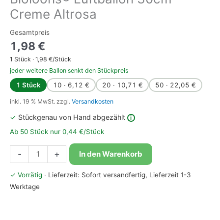
Creme Altrosa
Gesamtpreis
1,98
€
1
Stück ·
1,98
€/Stück
jeder weitere Ballon senkt den Stückpreis
1 Stück
10 · 6,12 €
20 · 10,71 €
50 · 22,05 €
inkl. 19 % MwSt.
zzgl.
Versandkosten
✓
Stückgenau von Hand abgezählt
i
Ab 50 Stück nur 0,44 €/Stück
Bioloons®
-
+
In den Warenkorb
Luftballon
30cm
✓ Vorrätig
· Lieferzeit: Sofort versandfertig, Lieferzeit 1-3
Creme
Werktage
Altrosa
Menge