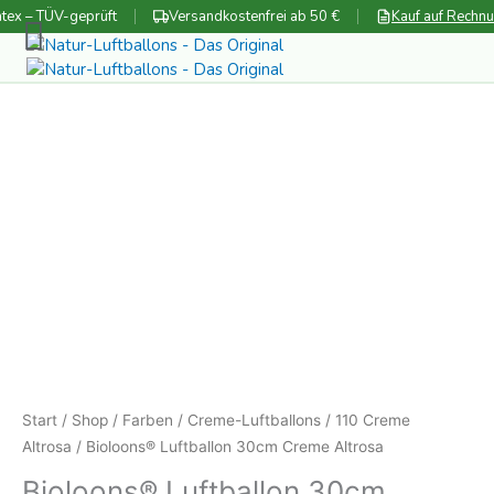
Zum
tex – TÜV-geprüft
Versandkostenfrei ab 50 €
Kauf auf Rechn
Inhalt
springen
Start
/
Shop
/
Farben
/
Creme-Luftballons
/
110 Creme
Altrosa
/ Bioloons® Luftballon 30cm Creme Altrosa
Bioloons® Luftballon 30cm