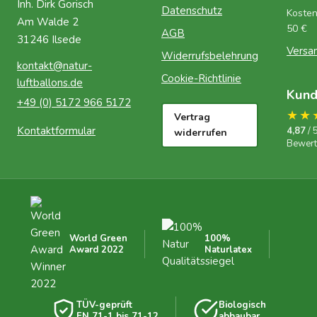
Inh. Dirk Gorisch
Datenschutz
Kosten
Am Walde 2
50 €
AGB
31246 Ilsede
Versa
Widerrufsbelehrung
kontakt@natur-
Cookie-Richtlinie
luftballons.de
Kun
+49 (0) 5172 966 5172
★★
Vertrag
Kontaktformular
4,87
/ 
widerrufen
Bewer
World Green
100%
Award 2022
Naturlatex
TÜV-geprüft
Biologisch
EN 71-1 bis 71-12
abbaubar