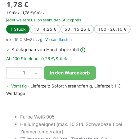
1,78
€
1
Stück ·
1,78
€/Stück
jeder weitere Ballon senkt den Stückpreis
1 Stück
10 · 4,25 €
50 · 15,25 €
100 · 26,10 €
inkl. 19 % MwSt.
zzgl.
Versandkosten
✓
Stückgenau von Hand abgezählt
i
Ab 100 Stück nur 0,26 €/Stück
Bioloons®
-
+
In den Warenkorb
Luftballon
25cm
✓ Vorrätig
· Lieferzeit: Sofort versandfertig, Lieferzeit 1-3
Weiß
Werktage
Menge
Farbe Weiß 005
Heliumgeeignet (max. 10 Std. Schwebezeit bei
Zimmertemperatur)