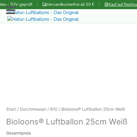
Zum
tex – TÜV-geprüft
Versandkostenfrei ab 50 €
Kauf auf Rechn
Inhalt
springen
Start
/
Durchmesser
/
R10
/ Bioloons® Luftballon 25cm Weiß
Bioloons® Luftballon 25cm Weiß
Gesamtpreis