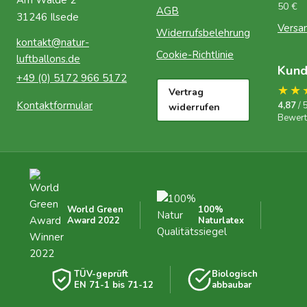
50 €
AGB
31246 Ilsede
Versa
Widerrufsbelehrung
kontakt@natur-
Cookie-Richtlinie
luftballons.de
Kun
+49 (0) 5172 966 5172
★★
Vertrag
Kontaktformular
4,87
/ 
widerrufen
Bewer
World Green
100%
Award 2022
Naturlatex
TÜV-geprüft
Biologisch
EN 71-1 bis 71-12
abbaubar