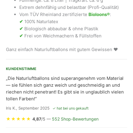
Füllmenge: ca. 8 Liter | Tragkraft: ca. 6 g
Extrem dehnfähig und belastbar (Profi-Qualität)
Vom TÜV Rheinland zertifizierte
Bioloons®
:
✔
100% Naturlatex
✔
Biologisch abbaubar & ohne Plastik
✔
Frei von Weichmachern & Füllstoffen
Ganz einfach Naturluftballons mit gutem Gewissen ❤
KUNDENSTIMME
„Die Naturluftballons sind superangenehm vom Material
— sie fühlen sich ganz weich und geschmeidig an und
riechen nicht penetrant! Es gibt sie in unglaublich vielen
tollen Farben!“
Iris K., September 2025
✓ hat bei uns gekauft
★
★
★
★
★
4,87
/5 —
552 Shop-Bewertungen