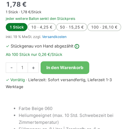
1,78
€
1
Stück ·
1,78
€/Stück
jeder weitere Ballon senkt den Stückpreis
1 Stück
10 · 4,25 €
50 · 15,25 €
100 · 26,10 €
inkl. 19 % MwSt.
zzgl.
Versandkosten
✓
Stückgenau von Hand abgezählt
i
Ab 100 Stück nur 0,26 €/Stück
Bioloons®
-
+
In den Warenkorb
Luftballon
25cm
✓ Vorrätig
· Lieferzeit: Sofort versandfertig, Lieferzeit 1-3
Beige
Werktage
Menge
Farbe Beige 060
Heliumgeeignet (max. 10 Std. Schwebezeit bei
Zimmertemperatur)