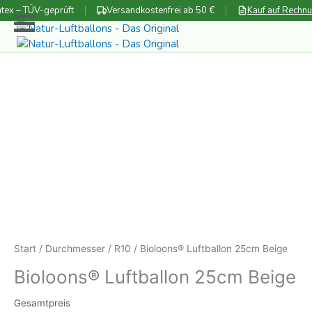
Zum
tex – TÜV-geprüft
Versandkostenfrei ab 50 €
Kauf auf Rechn
Inhalt
springen
Start
/
Durchmesser
/
R10
/ Bioloons® Luftballon 25cm Beige
Bioloons® Luftballon 25cm Beige
Gesamtpreis