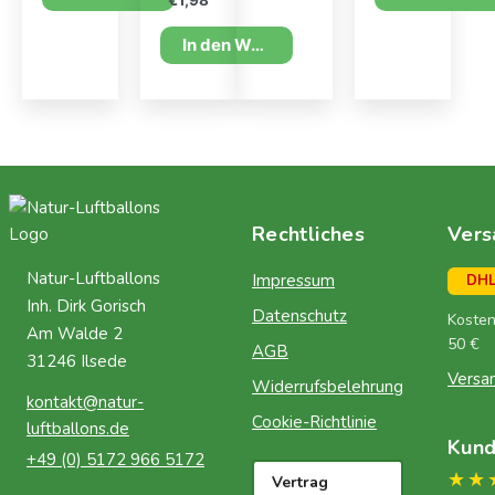
€
1,98
In den Warenkorb
Rechtliches
Vers
Natur-Luftballons
Impressum
DH
Inh. Dirk Gorisch
Datenschutz
Kosten
Am Walde 2
50 €
AGB
31246 Ilsede
Versa
Widerrufsbelehrung
kontakt@natur-
Cookie-Richtlinie
luftballons.de
Kun
+49 (0) 5172 966 5172
★★
Vertrag