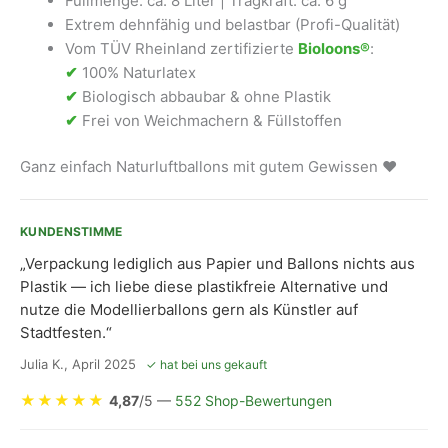
Füllmenge: ca. 8 Liter | Tragkraft: ca. 6 g
Extrem dehnfähig und belastbar (Profi-Qualität)
Vom TÜV Rheinland zertifizierte
Bioloons®
:
✔
100% Naturlatex
✔
Biologisch abbaubar & ohne Plastik
✔
Frei von Weichmachern & Füllstoffen
Ganz einfach Naturluftballons mit gutem Gewissen ❤
KUNDENSTIMME
„Verpackung lediglich aus Papier und Ballons nichts aus
Plastik — ich liebe diese plastikfreie Alternative und
nutze die Modellierballons gern als Künstler auf
Stadtfesten.“
Julia K., April 2025
✓ hat bei uns gekauft
★
★
★
★
★
4,87
/5 —
552 Shop-Bewertungen