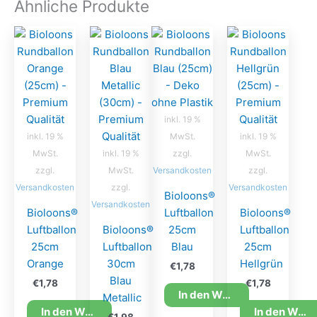
Ähnliche Produkte
inkl. 19 %
inkl. 19 %
MwSt.
inkl. 19 %
MwSt.
inkl. 19 %
zzgl.
MwSt.
zzgl.
MwSt.
Versandkosten
zzgl.
Versandkosten
zzgl.
Versandkosten
Bioloons®
Versandkosten
Bioloons®
Luftballon
Bioloons®
Luftballon
Bioloons®
25cm
Luftballon
25cm
Luftballon
Blau
25cm
Orange
30cm
Hellgrün
€
1,78
Blau
€
1,78
€
1,78
In den Warenkorb
Metallic
In den Warenkorb
In den Warenkorb