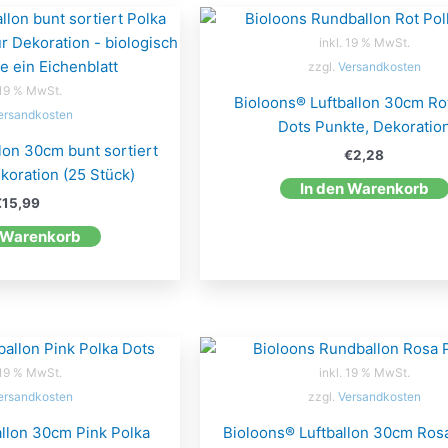
inkl. 19 % MwSt.
zzgl.
Versandkosten
 19 % MwSt.
Bioloons® Luftballon 30cm Ro
ersandkosten
Dots Punkte, Dekoratio
lon 30cm bunt sortiert
€
2,28
koration (25 Stück)
In den Warenkorb
€
15,99
 Warenkorb
 19 % MwSt.
inkl. 19 % MwSt.
ersandkosten
zzgl.
Versandkosten
allon 30cm Pink Polka
Bioloons® Luftballon 30cm Ros