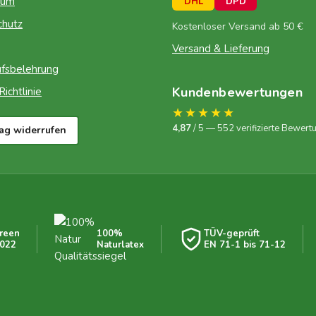
sum
DHL
DPD
chutz
Kostenloser Versand ab 50 €
Versand & Lieferung
fsbelehrung
Kundenbewertungen
ichtlinie
★★★★★
4,87
/ 5 — 552 verifizierte Bewert
rag widerrufen
reen
100%
TÜV-geprüft
022
Naturlatex
EN 71-1 bis 71-12