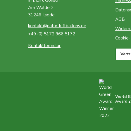
Inh. Dirk Gorisch
Impres
Am Walde 2
Datens
31246 Ilsede
AGB
kontakt@natur-luftballons.de
Widerru
+49 (0) 5172 966 5172
Cookie-R
Kontaktformular
Vert
World G
Award 2