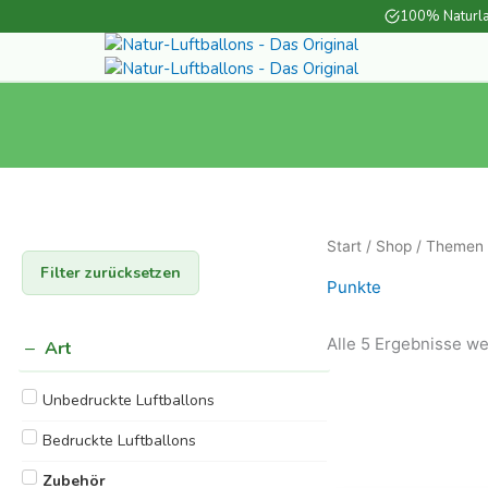
Zum
100% Naturla
Inhalt
springen
Start
/
Shop
/
Themen
Filter zurücksetzen
Punkte
Alle 5 Ergebnisse w
Art
Unbedruckte Luftballons
Bedruckte Luftballons
Zubehör