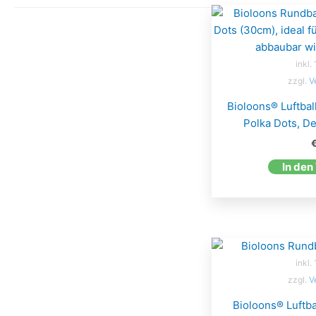
inkl.
zzgl.
V
Bioloons® Luftbal
Polka Dots, De
In den
inkl.
zzgl.
V
Bioloons® Luftb