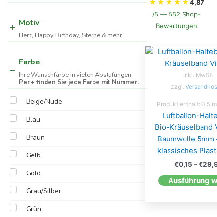
★
★
★
★
★
4,87
/5 — 552 Shop-
Motiv
Bewertungen
Herz, Happy Birthday, Sterne & mehr
Farbe
Ihre Wunschfarbe in vielen Abstufungen
inkl. MwSt.
Per + finden Sie jede Farbe mit Nummer.
zzgl.
Versandkos
Beige/Nude
Produkt enthält: 0,5
m
Luftballon-Halt
Blau
Bio-Kräuselband V
Braun
Baumwolle 5mm 
klassisches Plas
Gelb
€
0,15
–
€
29,
Gold
Grau/Silber
Grün