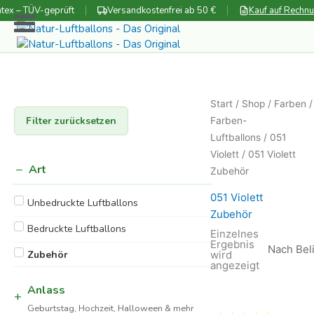
Zum
tex – TÜV-geprüft
Versandkostenfrei ab 50 €
Kauf auf Rechn
Inhalt
springen
Start
/
Shop
/
Farben
Filter zurücksetzen
Farben-
Luftballons
/
051
Violett
/ 051 Violett
Art
Zubehör
051 Violett
Unbedruckte Luftballons
Zubehör
Bedruckte Luftballons
Einzelnes
Ergebnis
wird
Zubehör
angezeigt
Anlass
Geburtstag, Hochzeit, Halloween & mehr