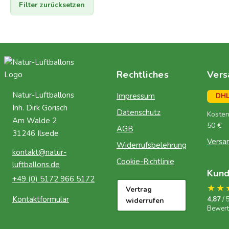
Filter zurücksetzen
Rechtliches
Vers
Natur-Luftballons
Impressum
DH
Inh. Dirk Gorisch
Datenschutz
Kosten
Am Walde 2
50 €
AGB
31246 Ilsede
Versa
Widerrufsbelehrung
kontakt@natur-
Cookie-Richtlinie
luftballons.de
Kun
+49 (0) 5172 966 5172
★★
Vertrag
Kontaktformular
4,87
/ 
widerrufen
Bewer