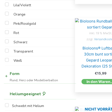
Lila/Violett
Orange
Pink/Roségold
Rot
inkl. 19 % MwSt.
zzgl.
Versandkost
Schwarz
Bioloons® Luftba
Transparent
30cm bunt sorti
Gepard Leopar
Weiß
Dekoration (25 S
Form
€
15,99
Rund, Herz oder Modellierballon
In den W
Heliumgeeignet 🎈
Schwebt mit Helium
NICHT VORRÄT