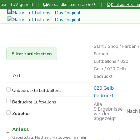
Zum
tex – TÜV-geprüft
Versandkostenfrei ab 50 €
Kauf auf Rechn
Inhalt
springen
Start
/
Shop
/
Farben
Filter zurücksetzen
Farben-
Luftballons
/
020
Gelb
/ 020 Gelb
Art
bedruckt
020 Gelb
Unbedruckte Luftballons
bedruckt
Bedruckte Luftballons
Alle
9 Ergebnisse
werden
Zubehör
Nach
angezeigt
Beliebtheit
sortiert
Anlass
Geburtstag, Hochzeit, Halloween & mehr