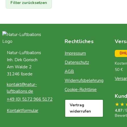
Filter zurücksetzen
Rechtliches
Vers
Natur-Luftballons
Impressum
DH
Inh. Dirk Gorisch
Datenschutz
Kosten
Am Walde 2
50 €
AGB
31246 Ilsede
Versa
Widerrufsbelehrung
kontakt@natur-
Cookie-Richtlinie
luftballons.de
Kun
+49 (0) 5172 966 5172
★★
Vertrag
Kontaktformular
4,87
/ 
widerrufen
Bewer