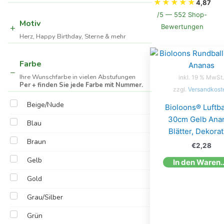
★
★
★
★
★
4,87
/5 — 552 Shop-
Motiv
Bewertungen
Herz, Happy Birthday, Sterne & mehr
Farbe
Ihre Wunschfarbe in vielen Abstufungen
inkl. 19 % MwSt.
Per + finden Sie jede Farbe mit Nummer.
zzgl.
Versandkost
Beige/Nude
Bioloons® Luftba
30cm Gelb Ana
Blau
Blätter, Dekorat
Braun
€
2,28
Gelb
In den W
Gold
Grau/Silber
Grün