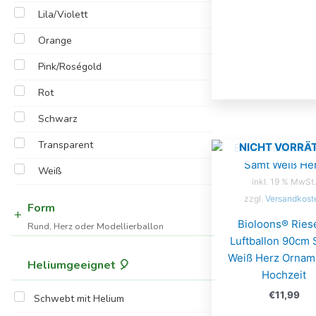
Lila/Violett
Orange
Pink/Roségold
Rot
Schwarz
Transparent
NICHT VORRÄT
Weiß
inkl. 19 % MwSt.
zzgl.
Versandkost
Form
Bioloons® Ries
Rund, Herz oder Modellierballon
Luftballon 90cm
Weiß Herz Ornam
Heliumgeeignet 🎈
Hochzeit
€
11,99
Schwebt mit Helium