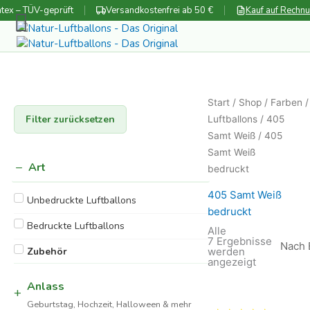
Zum
tex – TÜV-geprüft
Versandkostenfrei ab 50 €
Kauf auf Rechn
Inhalt
springen
Start
/
Shop
/
Farben
Filter zurücksetzen
Luftballons
/
405
Samt Weiß
/ 405
Samt Weiß
Art
bedruckt
405 Samt Weiß
Unbedruckte Luftballons
bedruckt
Bedruckte Luftballons
Alle
7 Ergebnisse
werden
Zubehör
Nach
angezeigt
Beliebtheit
sortiert
Anlass
Geburtstag, Hochzeit, Halloween & mehr