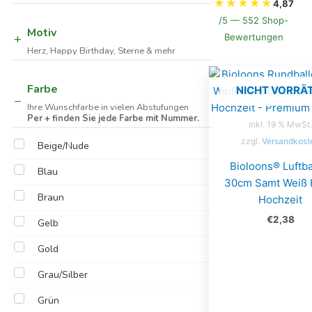
★
★
★
★
★
4,87
/5 — 552 Shop-
Motiv
Bewertungen
Herz, Happy Birthday, Sterne & mehr
Farbe
NICHT VORRÄT
Ihre Wunschfarbe in vielen Abstufungen
Per + finden Sie jede Farbe mit Nummer.
inkl. 19 % MwSt.
zzgl.
Versandkost
Beige/Nude
Bioloons® Luftba
Blau
30cm Samt Weiß 
Braun
Hochzeit
€
2,38
Gelb
Gold
Grau/Silber
Grün