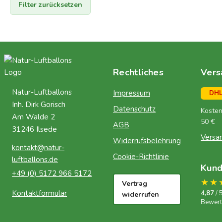
Filter zurücksetzen
Rechtliches
Vers
Natur-Luftballons
Impressum
DH
Inh. Dirk Gorisch
Datenschutz
Kosten
Am Walde 2
50 €
AGB
31246 Ilsede
Versa
Widerrufsbelehrung
kontakt@natur-
Cookie-Richtlinie
luftballons.de
Kun
+49 (0) 5172 966 5172
★★
Vertrag
Kontaktformular
4,87
/ 
widerrufen
Bewer