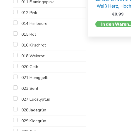
011 Flamingopink
Weiß Herz, Hoch
012 Pink
€
9,99
014 Himbeere
In den W
015 Rot
016 Kirschrot
018 Weinrot
020 Gelb
021 Honiggelb
023 Senf
027 Eucalyptus
028 Jadegrün
029 Kleegrün