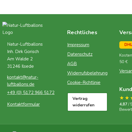
Rechtliches
Vers
Natur-Luftballons
Impressum
DH
Inh. Dirk Gorisch
Datenschutz
Kosten
Am Walde 2
50 €
AGB
31246 Ilsede
Versa
Widerrufsbelehrung
kontakt@natur-
Cookie-Richtlinie
luftballons.de
Kun
+49 (0) 5172 966 5172
★★
Vertrag
Kontaktformular
4,87
/ 
widerrufen
Bewer