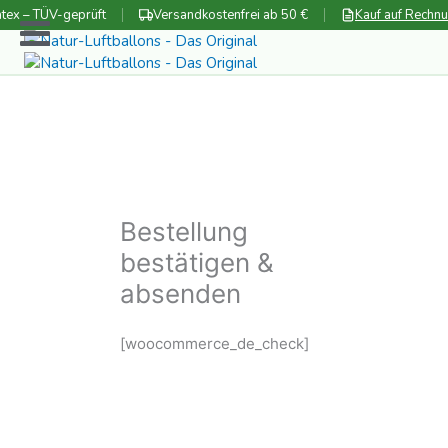
Zum
tex – TÜV-geprüft
Versandkostenfrei ab 50 €
Kauf auf Rechn
Inhalt
springen
Bestellung
bestätigen &
absenden
[woocommerce_de_check]