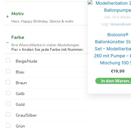
Motiv
inkl. 19 % MwSt.
Herz, Happy Birthday, Sterne & mehr
zzgl.
Versandkost
Bioloons®
Farbe
Ballonkünstler St
Ihre Wunschfarbe in vielen Abstufungen
Set – Modellierba
Per + finden Sie jede Farbe mit Nummer.
260 mit Pumpe – 
Beige/Nude
Mischung 100 S
€
19,99
Blau
In den W
Braun
Gelb
Gold
Grau/Silber
Grün