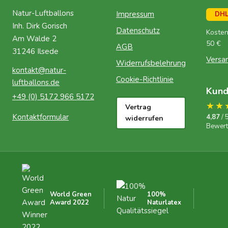
Natur-Luftballons
Impressum
DH
Inh. Dirk Gorisch
Datenschutz
Kosten
Am Walde 2
50 €
AGB
31246 Ilsede
Versa
Widerrufsbelehrung
kontakt@natur-
Cookie-Richtlinie
luftballons.de
Kun
+49 (0) 5172 966 5172
★★
Vertrag
Kontaktformular
4,87
/ 
widerrufen
Bewer
World Green
100%
Award 2022
Naturlatex