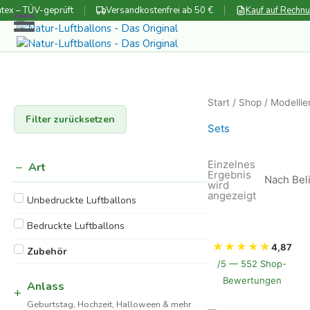
Zum
tex – TÜV-geprüft
Versandkostenfrei ab 50 €
Kauf auf Rechn
Inhalt
springen
Start
/
Shop
/
Modellie
Filter zurücksetzen
Sets
Einzelnes
Art
Ergebnis
wird
angezeigt
Unbedruckte Luftballons
Bedruckte Luftballons
★
★
★
★
★
4,87
Zubehör
/5 — 552 Shop-
Bewertungen
Anlass
Geburtstag, Hochzeit, Halloween & mehr